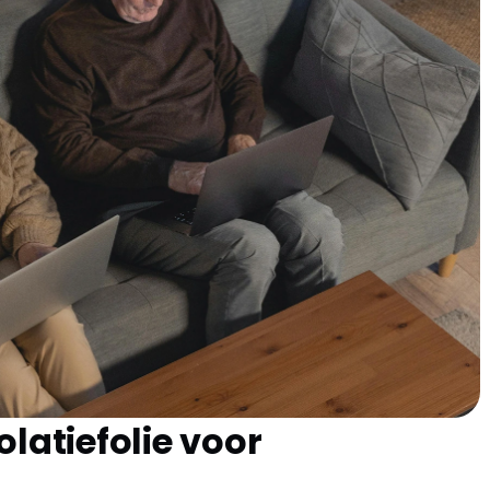
dt aangebracht om warmteverlies tegen te gaan. Het
, waardoor de noodzaak voor extra verwarming afneemt en
voor de Vloer?
van meerdere lagen aluminium of ander reflecterend
mteverlies. Door de reflectieve eigenschappen wordt de
ppen, terug de ruimte in gekaatst. Deze folie kan op
hankelijk van het type vloer en de specifieke behoeften
latiefolie voor