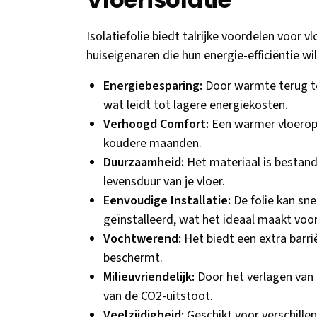
Isolatiefolie biedt talrijke voordelen voor v
huiseigenaren die hun energie-efficiëntie w
Energiebesparing:
Door warmte terug te
wat leidt tot lagere energiekosten.
Verhoogd Comfort:
Een warmer vloeropp
koudere maanden.
Duurzaamheid:
Het materiaal is bestand
levensduur van je vloer.
Eenvoudige Installatie:
De folie kan sn
geïnstalleerd, wat het ideaal maakt voor
Vochtwerend:
Het biedt een extra barri
beschermt.
Milieuvriendelijk:
Door het verlagen van 
van de CO2-uitstoot.
Veelzijdigheid:
Geschikt voor verschille