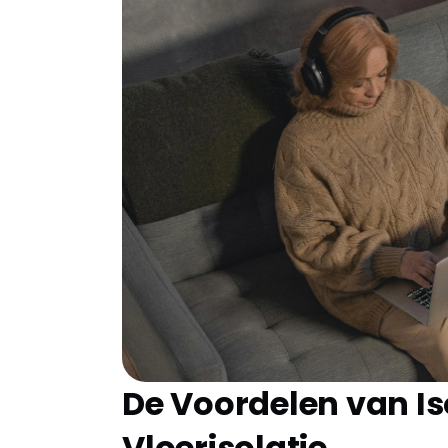
reflecterende folie die onder de vloer wor
reflecteert warmte terug de leefruimte in
het comfort binnenshuis toeneemt.
Wat is Isolatiefolie 
Isolatiefolie voor de vloer, vaak gemaakt 
materiaal, dient als een barrière tegen war
warmte die anders door de vloer zou ontsna
verschillende manieren worden toegepast, af
van de woning.
De Voordelen van Iso
Vloerisolatie