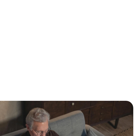
anier om de warmte in je woning te behouden, wat resulteert
ergiekosten. Deze methode maakt gebruik van dunne,