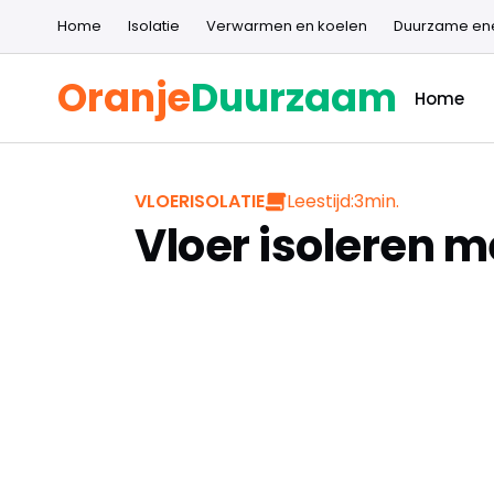
Home
Isolatie
Verwarmen en koelen
Duurzame en
Oranje
Duurzaam
Home
Leestijd:
3
min.
VLOERISOLATIE
Vloer isoleren me