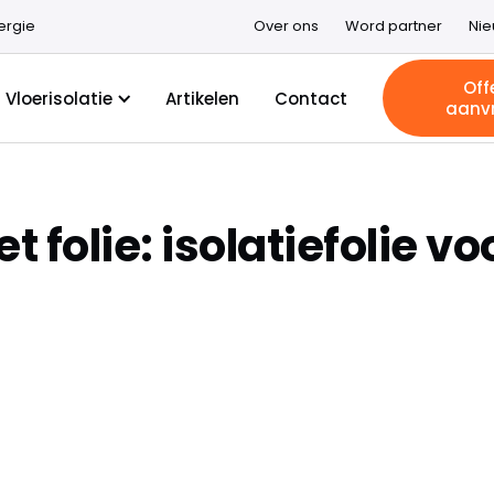
ergie
Over ons
Word partner
Ni
Off
Vloerisolatie
Artikelen
Contact
aanv
t folie: isolatiefolie vo