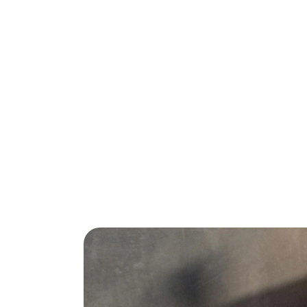
Vloerisolatie met folie is een efficiënte m
in een aanzienlijke vermindering van je en