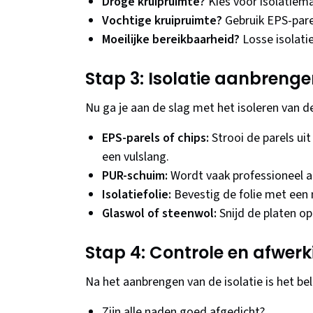
Droge kruipruimte?
Kies voor isolatiema
Vochtige kruipruimte?
Gebruik EPS-pare
Moeilijke bereikbaarheid?
Losse isolatie
Stap 3: Isolatie aanbreng
Nu ga je aan de slag met het isoleren van d
EPS-parels of chips:
Strooi de parels ui
een vulslang.
PUR-schuim:
Wordt vaak professioneel aa
Isolatiefolie:
Bevestig de folie met een 
Glaswol of steenwol:
Snijd de platen o
Stap 4: Controle en afwerk
Na het aanbrengen van de isolatie is het bel
Zijn alle naden goed afgedicht?