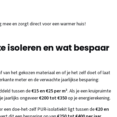
g mee en zorgt direct voor een warmer huis!
e isoleren en wat bespaar
 van het gekozen materiaal en of je het zelf doet of laat
erkante meter en de verwachte jaarlijkse besparing:
iddeld tussen de
€15 en €25 per m²
. Als je een kruipruimte
je jaarlijks ongeveer
€200 tot €350
op je energierekening.
or een doe-het-zelf PUR-isolatiekit ligt tussen de
€20 en
evert dit een besparing op van
€250 tot €400 per jaar
.