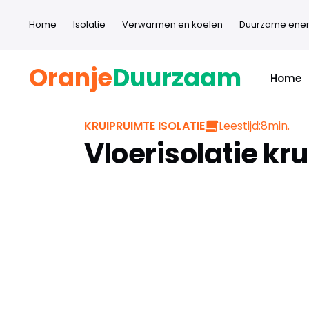
Home
Isolatie
Verwarmen en koelen
Duurzame ener
Oranje
Duurzaam
Home
Leestijd:
8
min.
KRUIPRUIMTE ISOLATIE
Vloerisolatie kr