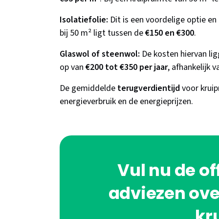
Isolatiefolie:
Dit is een voordelige optie en
bij 50 m² ligt tussen de
€150 en €300
.
Glaswol of steenwol:
De kosten hiervan li
op van
€200 tot €350 per jaar
, afhankelijk
De gemiddelde
terugverdientijd
voor kruip
energieverbruik en de energieprijzen.
Vul nu de of
adviezen over
kr