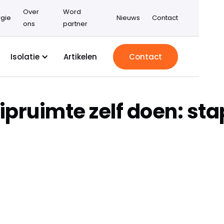
Over
Word
gie
Nieuws
Contact
ons
partner
Isolatie
Artikelen
Contact
uipruimte zelf doen: st