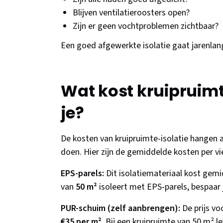
Blijven ventilatieroosters open?
Zijn er geen vochtproblemen zichtbaar?
Een goed afgewerkte isolatie gaat jarenlan
Wat kost kruipruimt
je?
De kosten van kruipruimte-isolatie hangen af
doen. Hier zijn de gemiddelde kosten per vi
EPS-parels:
Dit isolatiemateriaal kost gem
van
50 m²
isoleert met EPS-parels, bespaar 
PUR-schuim (zelf aanbrengen):
De prijs vo
€35 per m²
. Bij een kruipruimte van 50 m² l