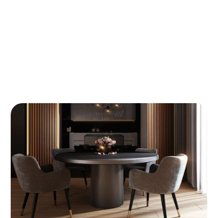
Kostenanalyse
Veiligheid en gezondheid
Welk soort kruipruimte isolatie is geschikt
voor mijn project? Een diepgaande
vergelijkingsanalyse
In het kort
Waarom kruipruimte isolatie
cruciaal is voor een comfortabel
en energiezuinig huis