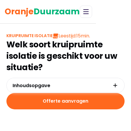
Oranje
Duurzaam
Leestijd:
15
min.
KRUIPRUIMTE ISOLATIE
Welk soort kruipruimte
isolatie is geschikt voor uw
situatie?
Inhoudsopgave
Waarom kruipruimte isolatie cruciaal is voor
een comfortabel en energiezuinig huis
Offerte aanvragen
Thermische prestaties
Vochtbestendigheid
Toegankelijkheid en installatie
Milieuvriendelijkheid