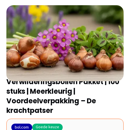
Zoek je de beste bloembollen zonder eindeloos te
vergelijken? Wij hebben de 5 topmodellen van 2025
voor je geselecteerd en de belangrijkste plus- en
minpunten op een rij gezet. Ontdek snel welke het
beste bij jou past!
Verwilderingsbollen Pakket | 100
stuks | Meerkleurig |
Voordeelverpakking – De
krachtpatser
Goede keuze
bol.com