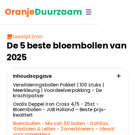
Oranje
Duurzaam
Leestijd:
3
min.
De 5 beste bloembollen van
2025
Inhoudsopgave
Verwilderingsbollen Pakket | 100 stuks |
Meerkleurig | Voordeelverpakking – De
krachtpatser
Oxalis Deppei Iron Cross 4/5 - 25st -
Bloembollen - JUB Holland – Beste prijs-
kwaliteit
Boembollen - Mix van 50 bollen - Dahlias,
Gladiolen & Lellies - Zomerbloeiers – Ideaal
voor zomerkleur