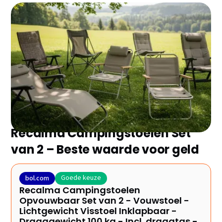
Zoek je de beste campingstoel zonder eindeloos te
vergelijken? Wij hebben de 9 topmodellen van 2025
voor je geselecteerd en de belangrijkste plus- en
minpunten op een rij gezet. Ontdek snel welke het
beste bij jou past!
Recalma Campingstoelen Set
van 2 – Beste waarde voor geld
Goede keuze
bol.com
Recalma Campingstoelen
Opvouwbaar Set van 2 - Vouwstoel -
Lichtgewicht Visstoel Inklapbaar -
Draaggewicht 100 kg - Incl. draagtas -