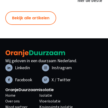
hier de beste ke
Bekijk alle artikelen
Wij geloven in een duurzaam Nederland.
Linkedin
Instragram
Facebook
X / Twitter
OranjeDuurzaam
Isolatie
Home
Isolatie
Over ons
Vloerisolatie
Word partner
Kruipruimte isolatie