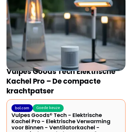
Zoek je de beste heater zonder eindeloos te
vergelijken? Wij hebben de 20 topmodellen van 2025
voor je geselecteerd en de belangrijkste plus- en
minpunten op een rij gezet. Ontdek snel welke het
beste bij jou past!
Vulpes Goods Tech Elektrische
Kachel Pro – De compacte
krachtpatser
Goede keuze
bol.com
Vulpes Goods® Tech - Elektrische
Kachel Pro - Elektrische Verwarming
voor Binnen - Ventilatorkachel -