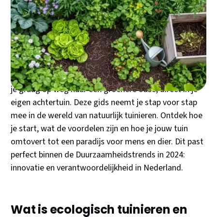
ook bruist van het leven en bijdraagt aan een beter
milieu? Dan is ecologisch tuinieren iets voor jou!
Steeds meer mensen ontdekken de voldoening van
tuinieren in harmonie met de natuur. Weg met de
gifspuit en kunstmest, hallo levende bodem en
fladderende vlinders! Bij OranjeDuurzaam helpen we
je graag op weg naar een groenere oase, direct in je
eigen achtertuin. Deze gids neemt je stap voor stap
mee in de wereld van natuurlijk tuinieren. Ontdek hoe
je start, wat de voordelen zijn en hoe je jouw tuin
omtovert tot een paradijs voor mens en dier. Dit past
perfect binnen de Duurzaamheidstrends in 2024:
innovatie en verantwoordelijkheid in Nederland.
Wat is ecologisch tuinieren en