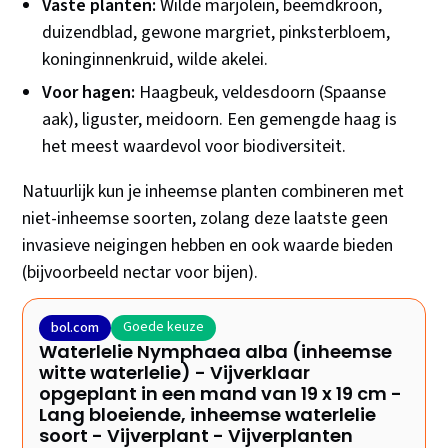
Vaste planten:
Wilde marjolein, beemdkroon,
duizendblad, gewone margriet, pinksterbloem,
koninginnenkruid, wilde akelei.
Voor hagen:
Haagbeuk, veldesdoorn (Spaanse
aak), liguster, meidoorn. Een gemengde haag is
het meest waardevol voor biodiversiteit.
Natuurlijk kun je inheemse planten combineren met
niet-inheemse soorten, zolang deze laatste geen
invasieve neigingen hebben en ook waarde bieden
(bijvoorbeeld nectar voor bijen).
Goede keuze
bol.com
Waterlelie Nymphaea alba (inheemse
witte waterlelie) - Vijverklaar
opgeplant in een mand van 19 x 19 cm -
Lang bloeiende, inheemse waterlelie
soort - Vijverplant - Vijverplanten