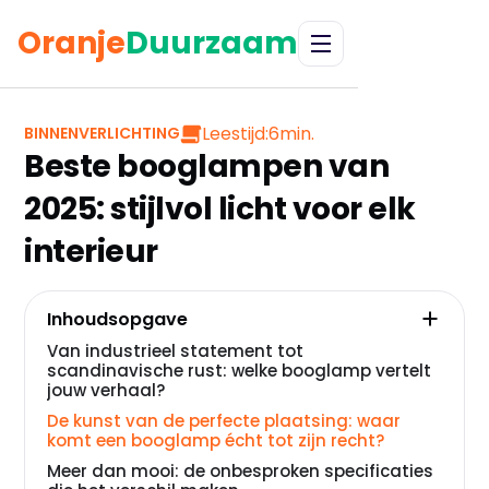
Oranje
Duurzaam
Leestijd:
6
min.
BINNENVERLICHTING
Beste booglampen van
2025: stijlvol licht voor elk
interieur
Inhoudsopgave
Van industrieel statement tot
scandinavische rust: welke booglamp vertelt
jouw verhaal?
De kunst van de perfecte plaatsing: waar
komt een booglamp écht tot zijn recht?
Meer dan mooi: de onbesproken specificaties