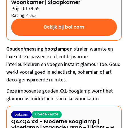
Woonkamer | Slaapkamer
Prijs: €179,55
Rating: 4.0/5
Bekijk bij bol.com
Gouden/messing booglampen
stralen warmte en
luxe uit. Ze passen excellent bij warme
interieurkleuren en voegen instant glamour toe. Goud
werkt vooral goed in eclectische, bohemian of art
deco-geïnspireerde ruimtes.
Deze imposante gouden XXL-booglamp wordt het
glamorous middelpunt van elke woonkamer.
Goede keuze
bol.com
QAZQA xxl - Moderne Booglamp |
Vloerlamp | Staande Lamp - 1 lichts - H