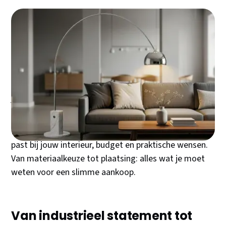
Een booglamp is meer dan verlichting - het is een
architecturaal statement dat jouw ruimte instant
transformeert. Of je nu kiest voor een minimalistische
moderne uitvoering of een opvallende XXL-variant, de
juiste booglamp creëert sfeer daar waar traditionele
plafondlampen tekortschieten.
Deze gids helpt je de perfecte booglamp kiezen die
past bij jouw interieur, budget en praktische wensen.
Van materiaalkeuze tot plaatsing: alles wat je moet
weten voor een slimme aankoop.
Van industrieel statement tot