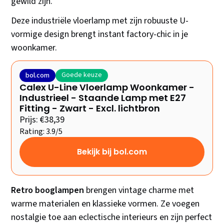
gewild zijn.
Deze industriële vloerlamp met zijn robuuste U-
vormige design brengt instant factory-chic in je
woonkamer.
Goede keuze
bol.com
Calex U-Line Vloerlamp Woonkamer -
Industrieel - Staande Lamp met E27
Fitting - Zwart - Excl. lichtbron
Prijs: €38,39
Rating: 3.9/5
Bekijk bij bol.com
Retro booglampen
brengen vintage charme met
warme materialen en klassieke vormen. Ze voegen
nostalgie toe aan eclectische interieurs en zijn perfect