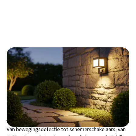
Van ip-waarde tot lumen: ontcijfer de
specificaties voor de perfecte match
Zelf installeren zonder stress: een
stappenplan voor jouw buitenlamp met
sensor
Je sensorlamp in topconditie houden:
onderhoud en probleemoplossing
Klaar om te kiezen? jouw checklist voor de
beste buitenverlichting met sensor
Een sensorlamp buiten is meer dan handige
verlichting - het is jouw stille bewaker,
energiebespaarder en veiligheidssysteem in één. Met
de juiste
buitenverlichting met sensor
krijg je
automatisch licht wanneer je het nodig hebt, zonder
onnodige energieverspilling. Maar welke sensor kies
je, en wanneer is solar een slimme optie?
Van bewegingsdetectie tot schemerschakelaars, van