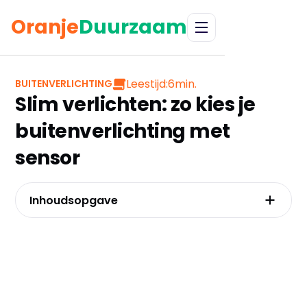
Oranje
Duurzaam
Leestijd:
6
min.
BUITENVERLICHTING
Slim verlichten: zo kies je
buitenverlichting met
sensor
Inhoudsopgave
Meer dan alleen licht: hoe een sensorlamp je
huis écht veiliger maakt
Niet elke sensor is gelijk: de cruciale keuze
tussen pir, schemer en radar
De afweging: solar's vrijheid versus de
zekerheid van netspanning