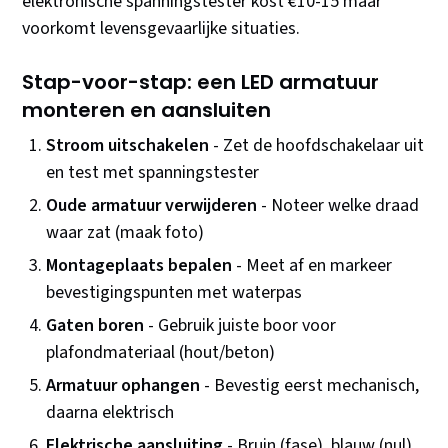
elektronische spanningstester kost €10-15 maar
voorkomt levensgevaarlijke situaties.
Stap-voor-stap: een LED armatuur
monteren en aansluiten
Stroom uitschakelen
- Zet de hoofdschakelaar uit
en test met spanningstester
Oude armatuur verwijderen
- Noteer welke draad
waar zat (maak foto)
Montageplaats bepalen
- Meet af en markeer
bevestigingspunten met waterpas
Gaten boren
- Gebruik juiste boor voor
plafondmateriaal (hout/beton)
Armatuur ophangen
- Bevestig eerst mechanisch,
daarna elektrisch
Elektrische aansluiting
- Bruin (fase), blauw (nul),