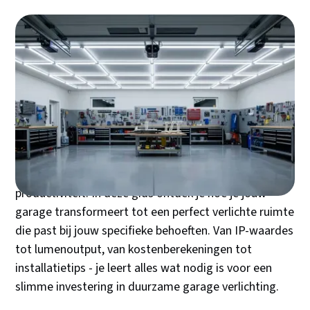
Een goed verlichte garage is geen luxe, maar een
noodzaak. Of je er nu precisiegereedschap gebruikt of
simpelweg snel een band uit de opslag wilt halen - de
juiste garageverlichting bepaalt of je veilig, efficiënt
en met plezier werkt. De keuze tussen een oude,
flikkerende TL-balk en moderne LED-oplossingen
maakt letterlijk het verschil tussen frustratie en
productiviteit. In deze gids ontdek je hoe je jouw
garage transformeert tot een perfect verlichte ruimte
die past bij jouw specifieke behoeften. Van IP-waardes
tot lumenoutput, van kostenberekeningen tot
installatietips - je leert alles wat nodig is voor een
slimme investering in duurzame garage verlichting.