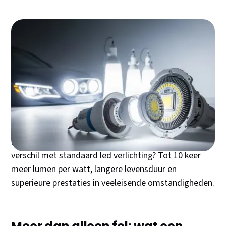
Een high power led lamp kopen zonder de juiste
kennis? Dan betaalt u te veel voor te weinig licht.
Deze gids toont u precies welke specificaties ertoe
doen en hoe u de perfecte krachtige led vindt voor uw
specifieke toepassing.
High power led lampen leveren extreem hoge
lichtopbrengst bij minimaal energieverbruik. Het
verschil met standaard led verlichting? Tot 10 keer
meer lumen per watt, langere levensduur en
superieure prestaties in veeleisende omstandigheden.