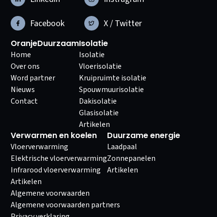
Facebook
X / Twitter
OranjeDuurzaam
Isolatie
Home
Isolatie
Over ons
Vloerisolatie
Word partner
Kruipruimte isolatie
Nieuws
Spouwmuurisolatie
Contact
Dakisolatie
Glasisolatie
Artikelen
Verwarmen en koelen
Duurzame energie
Vloerverwarming
Laadpaal
Elektrische vloerverwarming
Zonnepanelen
Infrarood vloerverwarming
Artikelen
Artikelen
Algemene voorwaarden
Algemene voorwaarden partners
Privacy verklaring