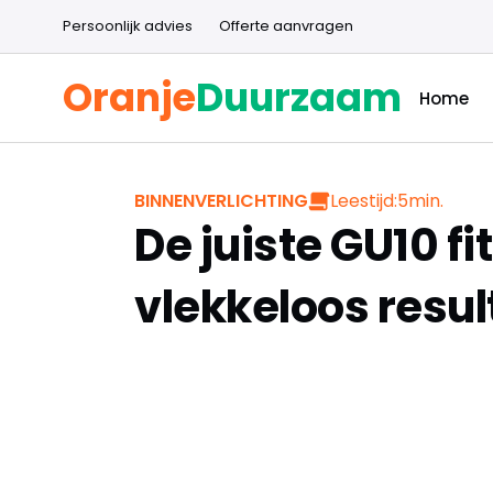
Persoonlijk advies
Offerte aanvragen
Oranje
Duurzaam
Home
Leestijd:
5
min.
BINNENVERLICHTING
De juiste GU10 fi
vlekkeloos resul