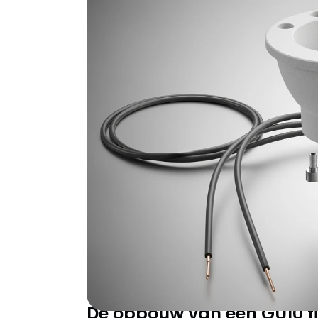
Een GU10 fitting kopen lijkt simpel, tot je on
keramische materiaal, de lengte van de aa
het verschil tussen een professionele install
de perfecte GU10 fitting selecteren voor jouw
Gu10: waarom deze f
standaard is voor m
De GU10 fitting heeft spotverlichting gerev
mogelijk te maken. Geen transformatoren 
play verlichting die werkt. Het geheim zit 
onderlinge afstand van precies 10mm die me
voorkomt trillingen en zorgt voor optimaal 
De opbouw van een GU10 fi