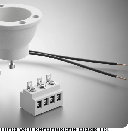
tdekt dat niet alle fittingen gelijk zijn. De kwaliteit van het
nsluitdraden en de aanwezigheid van een kroonsteen maken
atie en jaren frustratie. Deze gids helpt je binnen 5 minuten
 project en toont je exact hoe je deze veilig installeert.
itting de onmisbare
oderne spotverlichting
olutioneerd door rechtstreekse aansluiting op 230V
meer nodig, geen voltage-problemen, gewoon plug-and-
in de unieke bajonetafsluiting: twee korte pennen met een
t een kwartslag vast klikken. Deze stevige verbinding
elektrisch contact.
tting van keramische basis tot