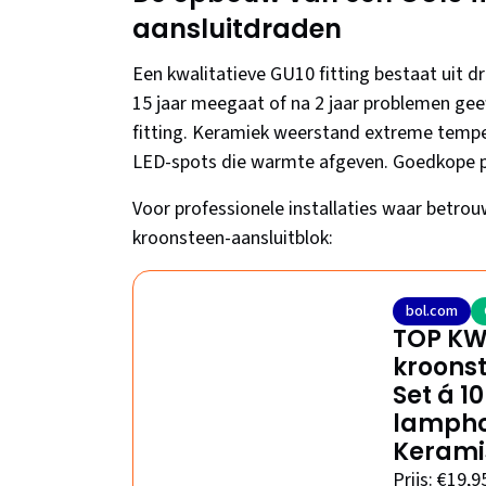
aansluitdraden
Een kwalitatieve GU10 fitting bestaat uit dr
15 jaar meegaat of na 2 jaar problemen gee
fitting. Keramiek weerstand extreme temper
LED-spots die warmte afgeven. Goedkope pla
Voor professionele installaties waar betrou
kroonsteen-aansluitblok:
bol.com
TOP KWA
kroonst
Set á 10
lampho
Keramis
Prijs: €19,9