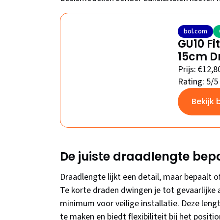
bol.com
GU10 Fi
15cm D
Prijs: €12,8
Rating: 5/5
Bekijk 
De juiste draadlengte bepa
Draadlengte lijkt een detail, maar bepaalt o
Te korte draden dwingen je tot gevaarlijke a
minimum voor veilige installatie. Deze len
te maken en biedt flexibiliteit bij het posi