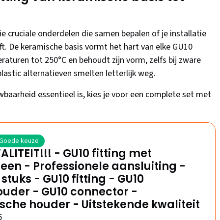
ie cruciale onderdelen die samen bepalen of je installatie
ft. De keramische basis vormt het hart van elke GU10
aturen tot 250°C en behoudt zijn vorm, zelfs bij zware
stic alternatieven smelten letterlijk weg.
wbaarheid essentieel is, kies je voor een complete set met
Goede keuze
LITEIT!!! - GU10 fitting met
een - Professionele aansluiting -
 stuks - GU10 fitting - GU10
uder - GU10 connector -
che houder - Uitstekende kwaliteit
5