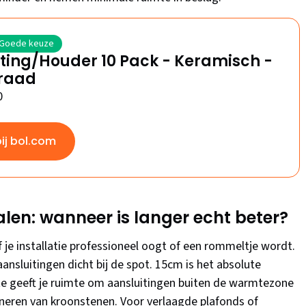
Goede keuze
tting/Houder 10 Pack - Keramisch -
raad
0
bij bol.com
len: wanneer is langer echt beter?
f je installatie professioneel oogt of een rommeltje wordt.
ansluitingen dicht bij de spot. 15cm is het absolute
gte geeft je ruimte om aansluitingen buiten de warmtezone
tioneren van kroonstenen. Voor verlaagde plafonds of