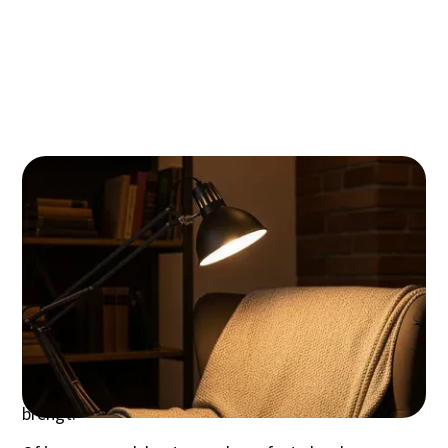
Duurzaamheid in de schijnwerpers: hoe je
schemerlamp bijdraagt aan een groenere
toekomst
De slimme schemerlamp: van touch-
bediening tot integratie met je smart home
De perfecte plek: praktische tips voor
plaatsing, hoogte en veiligheid
Investeren in sfeer: een gids voor populaire
merken en prijsklassen
Een schemerlamp transformeert elke ruimte van
functioneel naar magisch. Het juiste licht creëert
warmte, intimiteit en sfeer – precies wat je nodig
hebt om van een huis een thuis te maken. In een
wereld waar plafondverlichting dominant is, biedt de
schemerlamp die unieke combinatie van praktisch
licht en visuele geborgenheid die elke kamer tot leven
brengt.