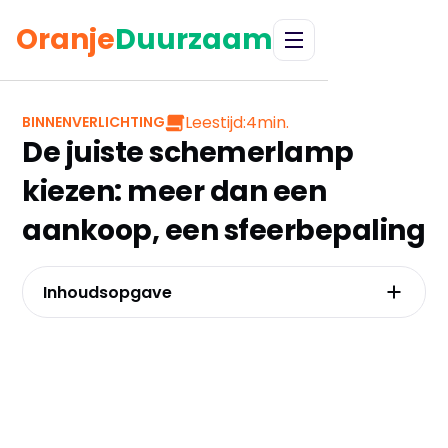
Oranje
Duurzaam
Leestijd:
4
min.
BINNENVERLICHTING
De juiste schemerlamp
kiezen: meer dan een
aankoop, een sfeerbepaling
Inhoudsopgave
Waarom de juiste schemerlamp het geheime
ingrediënt is voor een warm thuis
Jouw stijl, jouw statement: van industrieel
metaal tot landelijk hout
Voorbij de fitting: de kunst van het kiezen van
de juiste lichtbron en dimmer