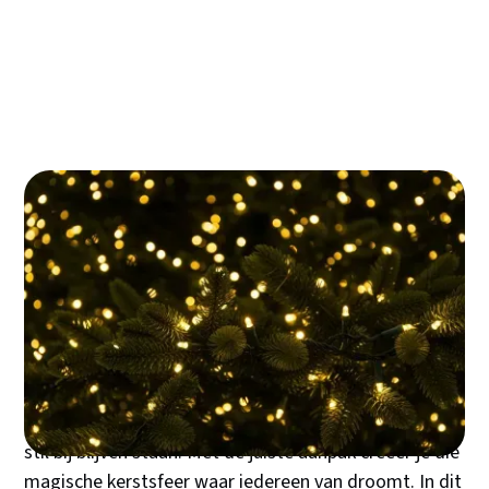
De slimme functies die je kerst comfortabeler
maken
Waar je op moet letten voor een zorgeloze
kerst
Zo hang je de lampjes in de boom als een pro
De meeste mensen maken dezelfde cruciale fout bij
hun kerstboomverlichting: ze kiezen te weinig lampjes
en hangen ze verkeerd op. Het resultaat? Een trieste
boom met donkere plekken en een half zo feestelijke
sfeer als je had gewild. Wat weinig mensen beseffen:
de juiste kerstboomverlichting maakt het verschil
tussen een 'leuke poging' en een boom waar je gasten
stil bij blijven staan. Met de juiste aanpak creëer je die
magische kerstsfeer waar iedereen van droomt. In dit