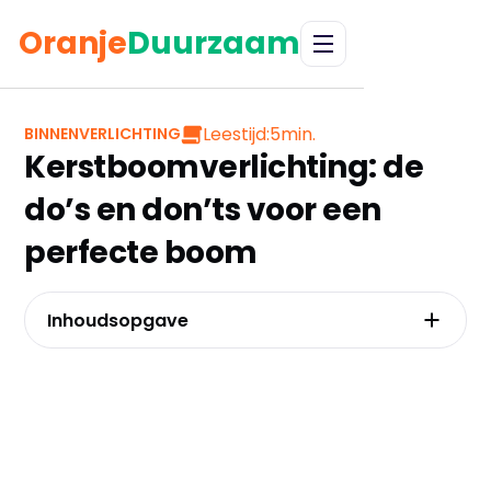
Oranje
Duurzaam
Leestijd:
5
min.
BINNENVERLICHTING
Kerstboomverlichting: de
do’s en don’ts voor een
perfecte boom
Inhoudsopgave
Hoeveel meter verlichting heeft jouw boom
écht nodig?
Welke verlichting geeft het magische effect
dat jij zoekt?
Waarom de juiste tint 'warm wit'
allesbepalend is