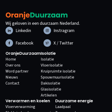
Wij geloven in een duurzaam Nederland.
Linkedin
Instragram
Facebook
X / Twitter
OranjeDuurzaam
Isolatie
Home
Isolatie
Over ons
Vloerisolatie
Word partner
Kruipruimte isolatie
Nieuws
Spouwmuurisolatie
Contact
Dakisolatie
Glasisolatie
Artikelen
Verwarmen en koelen
Duurzame energie
Vloerverwarming
Laadpaal