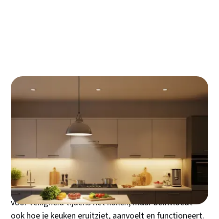
verbetert
Zelf installeren of uitbesteden?
Een goed verlichte keuken is de hoeksteen van elke
succesvolle kookervaring. Maar keukenverlichting
gaat veel verder dan alleen een lamp aan het plafond
bevestigen. Het draait om het creëren van
verschillende lichtlagen die samen een functionele én
sfeervolle ruimte vormgeven waar je graag tijd
doorbrengt. De juiste verlichting zorgt niet alleen
voor veiligheid tijdens het koken, maar beïnvloedt
ook hoe je keuken eruitziet, aanvoelt en functioneert.