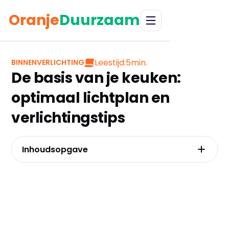
Oranje
Duurzaam
Leestijd:
5
min.
BINNENVERLICHTING
De basis van je keuken:
optimaal lichtplan en
verlichtingstips
Inhoudsopgave
Waarom je keuken drie soorten licht nodig
heeft
Zet je werkblad in de spotlight met de juiste
onderbouwverlichting
De juiste armatuur voor elke zone
De slimme keuken: hoe smart lighting je leven