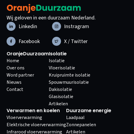
Wij geloven in een duurzaam Nederland.
Linkedin
Instragram
Facebook
X / Twitter
OranjeDuurzaam
Isolatie
Home
Isolatie
Over ons
Vloerisolatie
Word partner
Kruipruimte isolatie
Nieuws
Spouwmuurisolatie
Contact
Dakisolatie
Glasisolatie
Artikelen
Verwarmen en koelen
Duurzame energie
Vloerverwarming
Laadpaal
Elektrische vloerverwarming
Zonnepanelen
Infrarood vloerverwarming
Artikelen