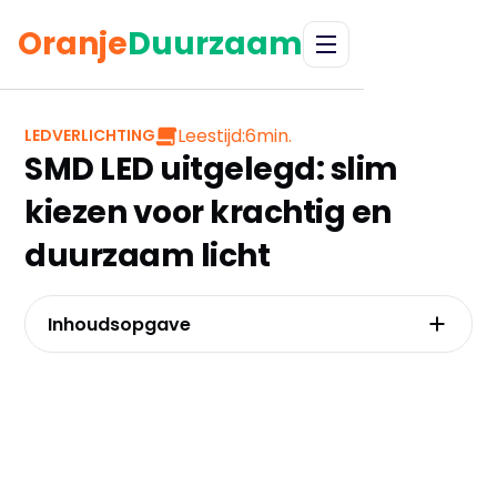
Oranje
Duurzaam
Leestijd:
6
min.
LEDVERLICHTING
SMD LED uitgelegd: slim
kiezen voor krachtig en
duurzaam licht
Inhoudsopgave
Smd: meer dan een afkorting, de technologie
achter superieur licht
Van sfeerverlichting tot werklicht: de juiste
smd led lamp voor elke toepassing
Installatie zonder hoofdpijn: zo voorkomt u de
meest gemaakte fouten