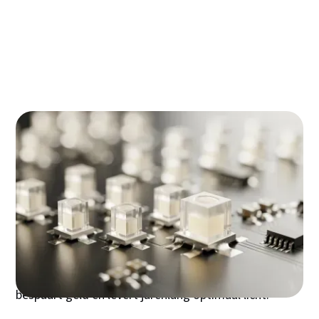
De duurzame keuze: waarom een smd led
lamp een investering is in de toekomst
Klaar om te kiezen? uw checklist voor de
perfecte smd led aankoop
SMD LED lampen revolutioneren de verlichtingsmarkt
met hun unieke technologie en superieure prestaties.
Deze Surface Mounted Device LED's bieden meer licht
per watt, langere levensduur en betere koeling dan
traditionele verlichtingsoplossingen. Of je nu zoekt
naar sfeervolle strips, krachtige bouwlampen of
energiezuinige spots - de juiste SMD LED keuze
bespaart geld en levert jarenlang optimaal licht.