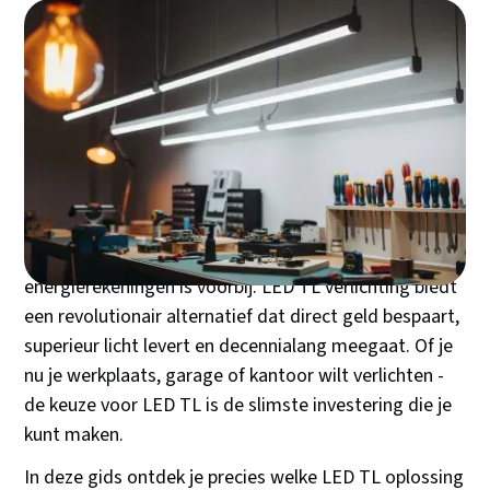
< lang="nl">
De overstap naar LED TL
verlichting: tips voor keuze
en installatie
De tijd van flikkerende TL-buizen en hoge
energierekeningen is voorbij. LED TL verlichting biedt
een revolutionair alternatief dat direct geld bespaart,
superieur licht levert en decennialang meegaat. Of je
nu je werkplaats, garage of kantoor wilt verlichten -
de keuze voor LED TL is de slimste investering die je
kunt maken.
In deze gids ontdek je precies welke LED TL oplossing