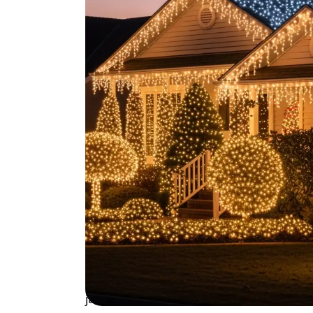
De donkere winteravonden zijn perfect voor 
brengt niet alleen feestelijke sfeer, maar v
veiligheid. De vraag is: welk type past het
In deze gids ontdek je alles wat je moet wet
ijspegelverlichting tot slimme systemen di
nadelen van elk type, rekenen de kosten door
Van subtiele gloed 
welk type past bij j
De keuze voor kerstverlichting buiten hangt
Sommige woningen komen het best tot hun r
schreeuwen om een spectaculaire lichtshow.
jaar weer de Nederlandse tuinen verlichten.