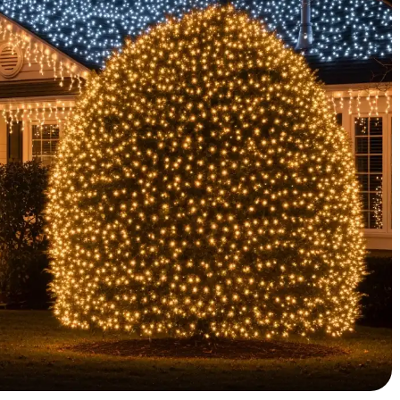
een magische lichtshow in je tuin. Kerstverlichting buiten
erhoogt ook de waarde van je huis en zorgt voor extra
 beste bij jouw smaak, budget en technische wensen?
en voordat je investeert in buitenverlichting. Van klassieke
e je met je smartphone bestuurt - we bespreken de voor- en
 en geven je concrete installatietips.
tot spectaculaire show:
ouw huis?
 af van je gewenste sfeer, architectuur en budget.
echt met subtiele accenten, terwijl andere huizen
 Hieronder bespreken we de drie populairste types die elk