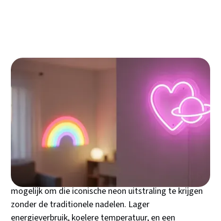
de prijs, de waarde en de levensduur
Jouw neon lamp installeren en onderhouden
voor een maximale levensduur
Veelgestelde vragen: de nuchtere
antwoorden op je laatste twijfels
Een neon lamp brengt direct persoonlichheid in je
ruimte. Of je nu kiest voor een speelse regenboog in
de kinderkamer, een stoere gamecontroller in de
mancave, of een stijlvolle quote in de woonkamer -
neon verlichting transformeert elke hoek van je huis
van saai naar spectaculair.
De moderne LED neon technologie maakt het nu
mogelijk om die iconische neon uitstraling te krijgen
zonder de traditionele nadelen. Lager
energieverbruik, koelere temperatuur, en een