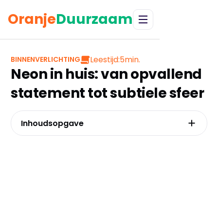
Oranje
Duurzaam
Leestijd:
5
min.
BINNENVERLICHTING
Neon in huis: van opvallend
statement tot subtiele sfeer
Inhoudsopgave
Van subtiel accent tot statement piece:
ontdek welk neon design jouw ruimte
transformeert
Traditioneel glas versus modern led neon:
een eerlijke vergelijking op kosten, veiligheid
en sfeer
Jouw idee, onze realisatie: zo ontwerp je een
custom neon sign dat écht van jou is
Wat kost een neon lamp nu echt? een blik op