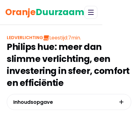
Oranje
Duurzaam
Leestijd:
7
min.
LEDVERLICHTING
Philips hue: meer dan
slimme verlichting, een
investering in sfeer, comfort
en efficiëntie
Inhoudsopgave
De investering waard? de échte afweging
voor je begint met philips hue
Van basisverlichting naar een complete
beleving: je huis transformeren met hue
Laat je verlichting voor je werken: slimme