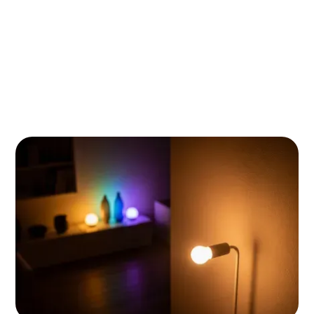
automatisering die je dagelijks leven
vereenvoudigt
De duurzame keuze: hoe philips hue je
energierekening verlaagt en het milieu ontziet
Hue in een gemengd huishouden: de
compatibiliteits- en alternatieven-check
Philips Hue heeft de verlichtingsmarkt veranderd. Wat
begon als een slimme lamp is uitgegroeid tot een
compleet ecosysteem dat je huis transformeert in
een intelligente, energiezuinige en persoonlijke
woonervaring. De vraag is niet meer óf slimme
verlichting de toekomst is, maar welke investering
het beste bij jouw situatie past.