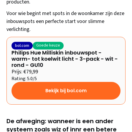
producten.
Voor wie begint met spots in de woonkamer zijn deze
inbouwspots een perfecte start voor slimme
verlichting.
Goede keuze
bol.com
Philips Hue Milliskin inbouwspot -
warm- tot koelwit licht - 3-pack - wit -
rond - GU10
Prijs: €79,99
Rating: 5.0/5
Bekijk bij bol.com
De afweging: wanneer is een ander
systeem zoals wiz of innr een betere