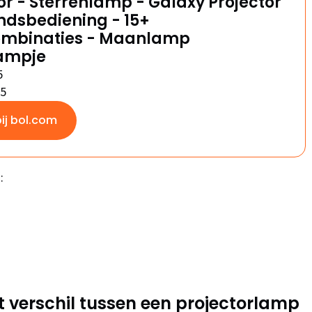
or - Sterrenlamp - Galaxy Projector
ndsbediening - 15+
ombinaties - Maanlamp
ampje
5
/5
bij bol.com
:
 verschil tussen een projectorlamp