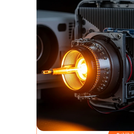
De perfecte projector lamp vinden voelt als
onduidelijke specificaties en het risico op e
heldere roadmap die je binnen minuten naar 
vervangingslamp voor je beamer of een mag
Deze gids loodst je langs de drie cruciale k
compatibiliteitscheck die miskoopen voorkom
maanden of jaren meegaat. Geen technische
kunt toepassen.
Bol.com
Origine
kleuren
project
Prijs: €21.8
Rating: 4.1