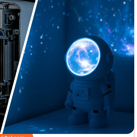
 zoeken naar een speld in een hooiberg. Te veel keuzes,
en miskoop van tientallen euro's. Wat je nodig hebt is een
de juiste lamp leidt – of het nu gaat om een
ische sterrenhemel voor de kinderkamer.
euzes: het juiste type lamp voor jouw toepassing, de
t, en de kwaliteitscriteria die bepalen of je lamp
 wartaal, wel concrete antwoorden die je vandaag nog
Goede keuze
le Sterren projector lamp - 10
 licht sterrenhemel (galaxy
or) van Zedar
8
/5