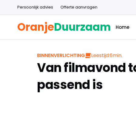
Persoonlijk advies
Offerte aanvragen
Oranje
Duurzaam
Home
Leestijd:
6
min.
BINNENVERLICHTING
Van filmavond to
passend is