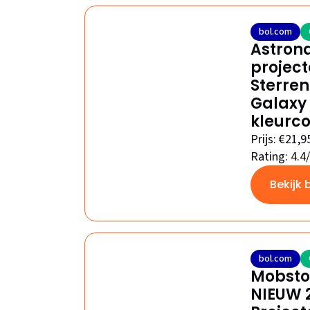
bol.com
Astrona
project
Sterren
Galaxy 
kleurc
Prijs: €21,9
Rating: 4.4
Bekijk 
bol.com
Mobstor
NIEUW 2