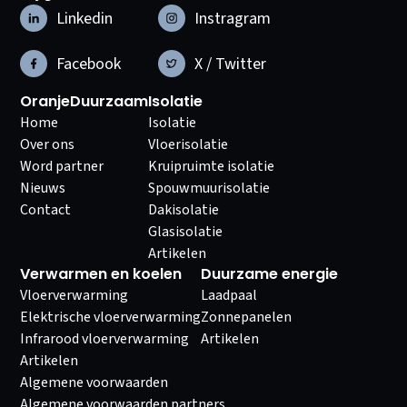
Linkedin
Instragram
Facebook
X / Twitter
OranjeDuurzaam
Isolatie
Home
Isolatie
Over ons
Vloerisolatie
Word partner
Kruipruimte isolatie
Nieuws
Spouwmuurisolatie
Contact
Dakisolatie
Glasisolatie
Artikelen
Verwarmen en koelen
Duurzame energie
Vloerverwarming
Laadpaal
Elektrische vloerverwarming
Zonnepanelen
Infrarood vloerverwarming
Artikelen
Artikelen
Algemene voorwaarden
Algemene voorwaarden partners