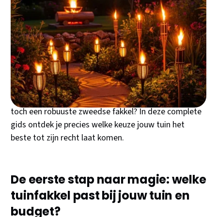
Een warme zomeravond, vrienden op het terras, en
die perfecte sfeerverlichting die alles magisch maakt.
Tuinfakkels transformeren elke tuin in een gezellige
buitenkamer waar je graag vertoeft tot diep in de
nacht.
Maar welke tuinfakkel past bij jouw situatie? Solar
voor gemak, bamboe voor authentieke warmte, of
toch een robuuste zweedse fakkel? In deze complete
gids ontdek je precies welke keuze jouw tuin het
beste tot zijn recht laat komen.
De eerste stap naar magie: welke
tuinfakkel past bij jouw tuin en
budget?