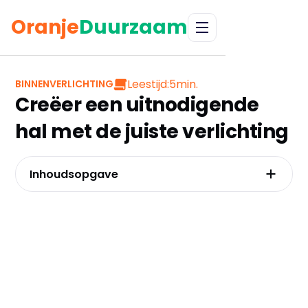
Oranje
Duurzaam
Leestijd:
5
min.
BINNENVERLICHTING
Creëer een uitnodigende
hal met de juiste verlichting
Inhoudsopgave
Het fundament voor een sterke eerste indruk
met functie, sfeer en lichtplan in balans
De strategische keuze tussen plafondlamp en
hanglamp
Van industrieel metaal tot warm bamboe
De slimme overstap naar duurzame led en
smart home verlichting
Hoeveel lumen, welke lichtkleur en waarom