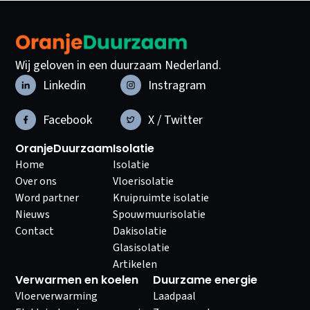
Wij geloven in een duurzaam Nederland.
Linkedin
Instragram
Facebook
X / Twitter
OranjeDuurzaam
Isolatie
Home
Isolatie
Over ons
Vloerisolatie
Word partner
Kruipruimte isolatie
Nieuws
Spouwmuurisolatie
Contact
Dakisolatie
Glasisolatie
Artikelen
Verwarmen en koelen
Duurzame energie
Vloerverwarming
Laadpaal