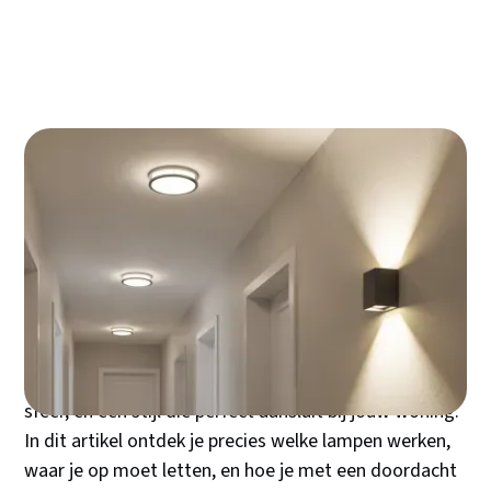
dimmen een must is
De hal is jouw huiskamer-visitekaartje, maar wordt
vaak behandeld als een doorgeefluik waar een simpel
peertje wel even zal volstaan. Deze fout kost je
dagelijks de kans op een warme, uitnodigende eerste
indruk - én kan zelfs onveilig zijn tijdens donkere
winteravonden. De juiste verlichting in je hal draait
om drie pijlers: praktische zichtbaarheid, een gastvrije
sfeer, en een stijl die perfect aansluit bij jouw woning.
In dit artikel ontdek je precies welke lampen werken,
waar je op moet letten, en hoe je met een doordacht