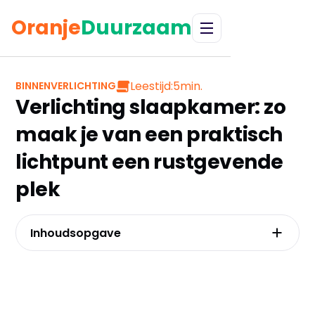
Oranje
Duurzaam
Leestijd:
5
min.
BINNENVERLICHTING
Verlichting slaapkamer: zo
maak je van een praktisch
lichtpunt een rustgevende
plek
Inhoudsopgave
De drie lagen van perfect slaapkamer licht
Plafondlamp, hanglamp of spots?
Waarom kelvin en lumen belangrijker zijn dan
het design