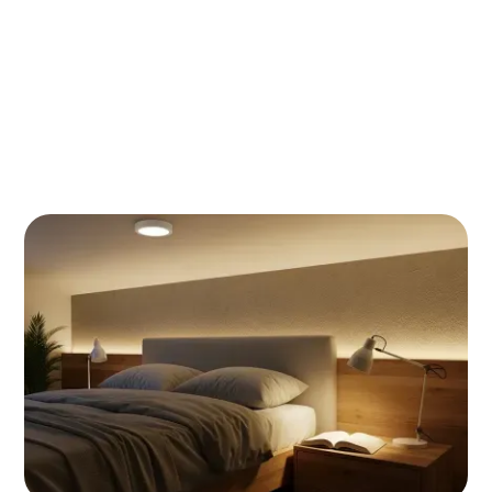
Slim, duurzaam en sfeervol
De kleine slaapkamer groots verlicht:
praktische oplossingen die echt werken
Veelgemaakte fouten bij
slaapkamerverlichting
Een goed verlichte slaapkamer is veel meer dan een
lamp aan het plafond. Het verschil tussen een ruimte
waar je graag vertoeft en één die voelt als een
hotelkamer? De juiste combinatie van lichtlagen,
kleurtempratuur en slimme plaatsing. In deze gids
ontdek je hoe je stap voor stap de perfecte
verlichtingsbalans creëert.