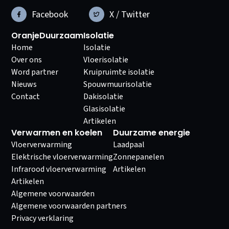
Facebook
X / Twitter
OranjeDuurzaam
Isolatie
Home
Isolatie
Over ons
Vloerisolatie
Word partner
Kruipruimte isolatie
Nieuws
Spouwmuurisolatie
Contact
Dakisolatie
Glasisolatie
Artikelen
Verwarmen en koelen
Duurzame energie
Vloerverwarming
Laadpaal
Elektrische vloerverwarming
Zonnepanelen
Infrarood vloerverwarming
Artikelen
Artikelen
Algemene voorwaarden
Algemene voorwaarden partners
Privacy verklaring