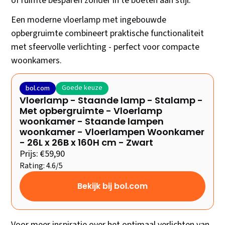
of ruimte besparen zonder in te boeten aan stijl.
Een moderne vloerlamp met ingebouwde
opbergruimte combineert praktische functionaliteit
met sfeervolle verlichting - perfect voor compacte
woonkamers.
Goede keuze
bol.com
Vloerlamp - Staande lamp - Stalamp -
Met opbergruimte - Vloerlamp
woonkamer - Staande lampen
woonkamer - Vloerlampen Woonkamer
- 26L x 26B x 160H cm - Zwart
Prijs: €59,90
Rating: 4.6/5
Bekijk bij bol.com
Voor meer inspiratie over het optimaal verlichten van