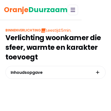
Oranje
Duurzaam
Leestijd:
5
min.
BINNENVERLICHTING
Verlichting woonkamer die
sfeer, warmte en karakter
toevoegt
Inhoudsopgave
De basis van een professioneel lichtplan
De juiste lamp voor elke functie: van
eyecatcher tot sfeermaker
De trends van nu
De toekomst van verlichting in jouw
woonkamer