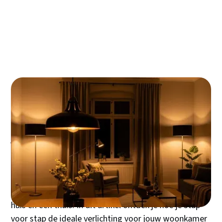
Verlichting voor de kleine of donkere
woonkamer
Antwoord op de meest gestelde vragen
De verlichting in je woonkamer bepaalt niet alleen hoe
goed je kunt zien, maar vooral hoe je je voelt. Het
juiste licht transformeert een saaie ruimte in een
warme, uitnodigende plek waar je graag tijd
doorbrengt. Of je nu een gezellige filmavond plant of
vrienden ontvangt voor het diner: de perfecte
verlichtingscombinatie maakt het verschil tussen een
huis en een thuis. In dit artikel ontdek je hoe je stap
voor stap de ideale verlichting voor jouw woonkamer