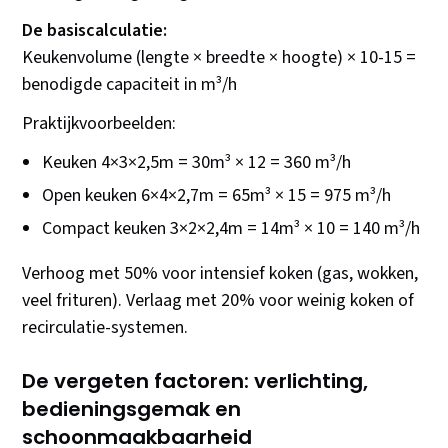
De basiscalculatie:
Keukenvolume (lengte × breedte × hoogte) × 10-15 =
benodigde capaciteit in m³/h
Praktijkvoorbeelden:
Keuken 4×3×2,5m = 30m³ × 12 = 360 m³/h
Open keuken 6×4×2,7m = 65m³ × 15 = 975 m³/h
Compact keuken 3×2×2,4m = 14m³ × 10 = 140 m³/h
Verhoog met 50% voor intensief koken (gas, wokken,
veel frituren). Verlaag met 20% voor weinig koken of
recirculatie-systemen.
De vergeten factoren: verlichting,
bedieningsgemak en
schoonmaakbaarheid