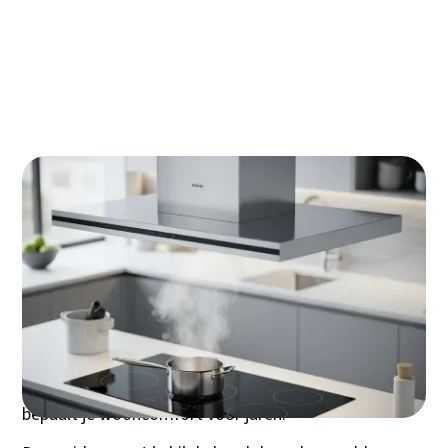
Meer dan alleen lucht zuiveren: de duurzame
en slimme afzuigkap van nu
Haal alles uit je investering: installatie en
onderhoud voor een lange levensduur
Jouw definitieve checklist: 5 vragen die je
moet beantwoorden vóór aankoop
Een goede afzuigkap is het onzichtbare hart van elke
keuken – het verschil tussen een frisse, aangename
kookruimte en een huis dat dagen later nog naar
gisterenavonds gebakken vis ruikt. Met meer dan
27.000 zoekopdrachten per maand bewijst
"afzuigkap" dat Nederlandse thuiskoks eindelijk
begrijpen: investeren in de juiste luchtbehandeling
bepaalt je wooncomfort voor jaren.