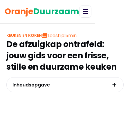
Oranje
Duurzaam
Leestijd:
5
min.
KEUKEN EN KOKEN
De afzuigkap ontrafeld:
jouw gids voor een frisse,
stille en duurzame keuken
Inhoudsopgave
De eerste cruciale keuze: luchtafvoer naar
buiten of recirculatie?
Van wandschouw tot downdraft: welk model
past bij jouw kookstijl en ruimte?
Stiller dan een fluistergesprek: hoe je de juiste,
stille afzuigkap kiest