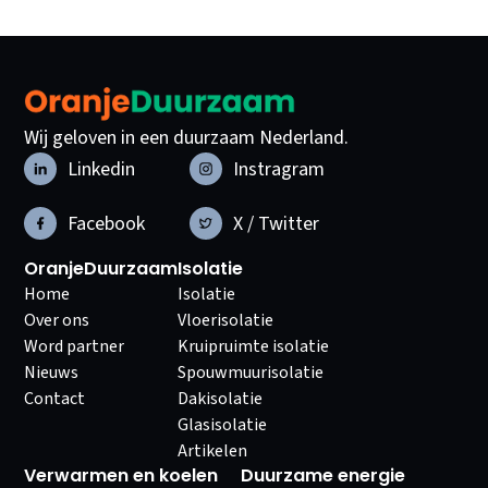
Wij geloven in een duurzaam Nederland.
Linkedin
Instragram
Facebook
X / Twitter
OranjeDuurzaam
Isolatie
Home
Isolatie
Over ons
Vloerisolatie
Word partner
Kruipruimte isolatie
Nieuws
Spouwmuurisolatie
Contact
Dakisolatie
Glasisolatie
Artikelen
Verwarmen en koelen
Duurzame energie