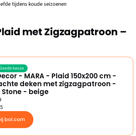
liefde tijdens koude seizoenen
laid met Zigzagpatroon –
Goede keuze
ecor - MARA - Plaid 150x200 cm -
achte deken met zigzagpatroon -
Stone - beige
9
/5
bij bol.com