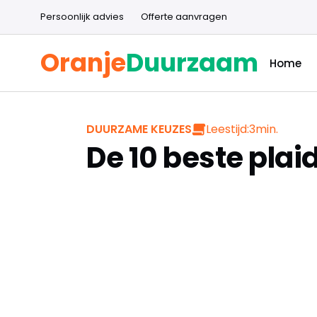
Persoonlijk advies
Offerte aanvragen
Oranje
Duurzaam
Home
Leestijd:
3
min.
DUURZAME KEUZES
De 10 beste plai