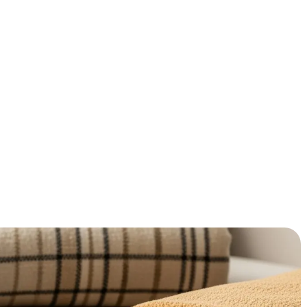
e vergelijken? Wij hebben de 10 beste plaids van 2025
chtelijk voor je op een rij gezet. Ontdek snel welke het