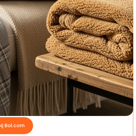
deken – Superzacht comfort
Goede keuze
nse® Fleece Deken 150x200 cm -
chte Plaid - Blanket van
ijdig Materiaal - Licht, Warm
e voor Bank of Bed - Beige
9
/5
bij Bol.com