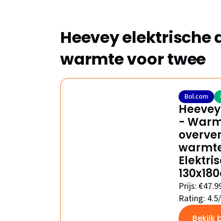
Heevey elektrische 
warmte voor twee
Bol.com
Heevey 
- Warm
overver
warmte
Elektri
130x180
Prijs: €47.9
Rating: 4.5
Bekijk 