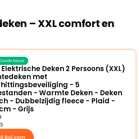
deken – XXL comfort en
Goede keuze
Elektrische Deken 2 Persoons (XXL)
tedeken met
hittingsbeveiliging - 5
standen - Warmte Deken - Deken
sch - Dubbelzijdig fleece - Plaid -
cm - Grijs
9
/5
bij Bol.com