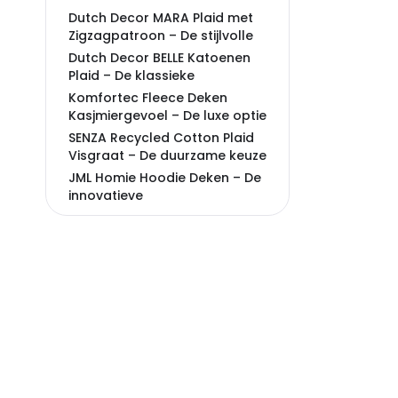
Dutch Decor MARA Plaid met
Zigzagpatroon – De stijlvolle
Dutch Decor BELLE Katoenen
Plaid – De klassieke
Komfortec Fleece Deken
Kasjmiergevoel – De luxe optie
SENZA Recycled Cotton Plaid
Visgraat – De duurzame keuze
JML Homie Hoodie Deken – De
innovatieve
Tiseco SUZETTE Mousseline
Zomerplaid – De zomerse
Pure'Cotton Plaid 100% Katoen
Blauw – De kleurrijke
Hikemeister Outdoor Fleece
Plaid – De veelzijdige