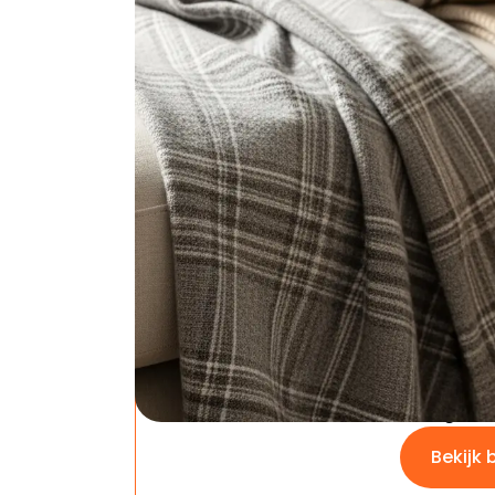
beste bij jouw wensen en budget past!
Cozysense® fleece 
voor bank of bed
Bol.com
Cozyse
Superza
Dubbelz
Dekentj
Prijs: €29.9
Rating: 4.7
Bekijk 