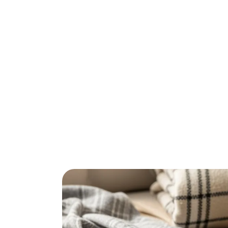
Zoek je de perfecte plaid zonder urenlang t
geselecteerd en alle voor- en nadelen overzi