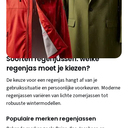
Een goede regenjas is essentieel voor het
Nederlandse klimaat. Met zoveel keuzes kan het
lastig zijn om de juiste te vinden. Deze gids helpt je
stap voor stap naar de perfecte regenjas die past bij
jouw behoeften en budget.
Soorten regenjassen: welke
regenjas moet je kiezen?
De keuze voor een regenjas hangt af van je
gebruikssituatie en persoonlijke voorkeuren. Moderne
regenjassen variëren van lichte zomerjassen tot
robuuste wintermodellen.
Populaire merken regenjassen