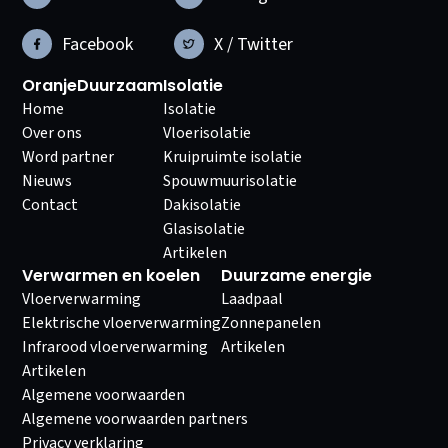
Facebook
X / Twitter
OranjeDuurzaam
Isolatie
Home
Isolatie
Over ons
Vloerisolatie
Word partner
Kruipruimte isolatie
Nieuws
Spouwmuurisolatie
Contact
Dakisolatie
Glasisolatie
Artikelen
Verwarmen en koelen
Duurzame energie
Vloerverwarming
Laadpaal
Elektrische vloerverwarming
Zonnepanelen
Infrarood vloerverwarming
Artikelen
Artikelen
Algemene voorwaarden
Algemene voorwaarden partners
Privacy verklaring