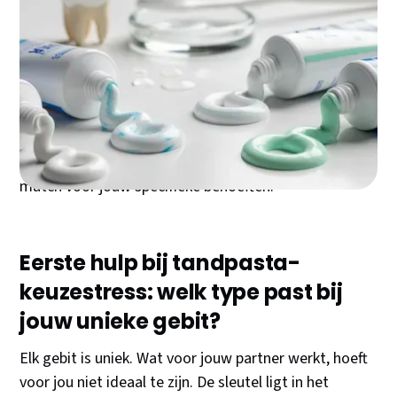
Je gebit verdient de beste verzorging. Met tientallen
tandpasta's in de schappen lijkt de keuze
overweldigend, maar het hoeft niet ingewikkeld te
zijn. De juiste tandpasta maakt het verschil tussen
een gezonde mond en tandartskartjes. Of je nu witere
tanden wilt, last hebt van gevoeligheid, of
tandvleesproblemen aanpakt: er is een perfecte
match voor jouw specifieke behoeften.
Eerste hulp bij tandpasta-
keuzestress: welk type past bij
jouw unieke gebit?
Elk gebit is uniek. Wat voor jouw partner werkt, hoeft
voor jou niet ideaal te zijn. De sleutel ligt in het