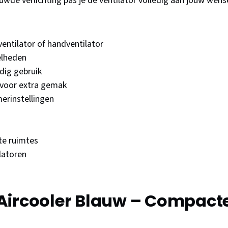
wde verlichting pas je de ventilator volledig aan jouw wens
entilator of handventilator
nelheden
dig gebruik
 voor extra gemak
merinstellingen
te ruimtes
ilatoren
Aircooler Blauw – Compacte