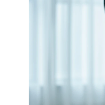
Afst
Zwa
Prijs: 
Rating
Be
De Solis Easy Breezy 757 is een stijlvolle ko
frisse luchtstroom door je kamer verspreidt
Waarom dit een topkeuze is:
Compact en slank ontwerp past in vrijwe
Stil in gebruik met een geluidsniveau va
91 cm hoog voor optimale luchtcirculati
Inclusief afstandsbediening en timerfun
Meerdere snelheden en standen voor per