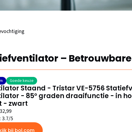
evochtiging
iefventilator – Betrouwbare
om
Goede keuze
ilator Staand - Tristar VE-5756 Statief
ilator - 85° graden draaifunctie - in h
 - zwart
€32,99
: 3.7/5
kijk bij bol.com