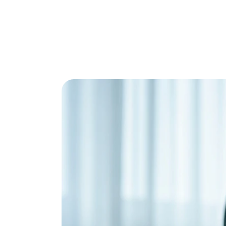
Zoek je de beste ventilator zonder eindeloo
op een rij gezet. Ontdek snel welke het beste
Solis Easy Breezy 75
Bol.c
Soli