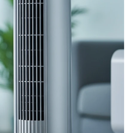
 - 91 cm Hoog - Kolomventilator -
an 91 cm neemt hij weinig ruimte in, terwijl hij toch een
ntilator eenvoudig bedienen zonder op te staan.