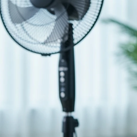
andsbediening - Timerfunctie - 44,8 dB
rt
€94.90
: 4.3/5
kijk bij Bol.com
lomventilator die zowel krachtig als stil is. Met een hoogte v
. Dankzij de afstandsbediening en timerfunctie kun je de ve
l elke ruimte
n 44,8 dB
e
ctie voor eenvoudig gebruik
soonlijke voorkeur