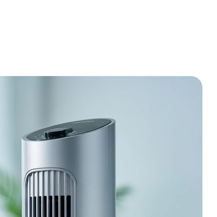
r je geselecteerd en de belangrijkste plus- en minpunten
compact voor thuis
tilator Staand met