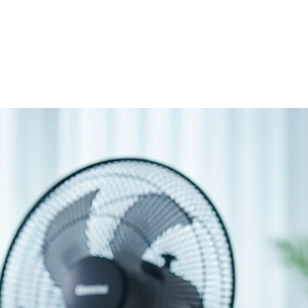
s te vergelijken? Wij hebben de 10 topmodellen van 2025 voo
 bij jou past!
7 Torenventilator – Stil en 
om
Goede keuze
s Easy Breezy 757 Torenventilator - Ven