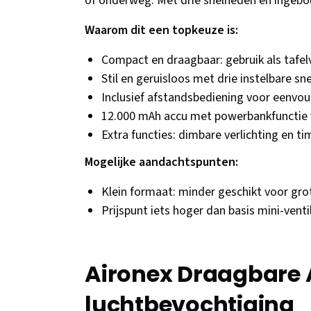
of onderweg. Met drie snelheden en ingebou
Waarom dit een topkeuze is:
Compact en draagbaar: gebruik als tafelv
Stil en geruisloos met drie instelbare s
Inclusief afstandsbediening voor eenvou
12.000 mAh accu met powerbankfunctie
Extra functies: dimbare verlichting en ti
Mogelijke aandachtspunten:
Klein formaat: minder geschikt voor gro
Prijspunt iets hoger dan basis mini-vent
Aironex Draagbare 
luchtbevochtiging