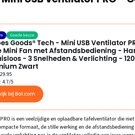
om
Goede keuze
es Goods® Tech - Mini USB Ventilator P
le Mini Fan met Afstandsbediening - Hand
isloos - 3 Snelheden & Verlichting - 1
mium Zwart
€29.95
: 4.7/5
kijk bij Bol.com
RO is een veelzijdige en oplaadbare tafelventilator die niet 
ompacte formaat, de stille werking en de afstandsbediening