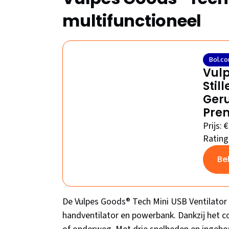
multifunctioneel
Bol.c
Vulp
Stil
Geru
Pre
Prijs: 
Rating
Be
De Vulpes Goods® Tech Mini USB Ventilator P
handventilator en powerbank. Dankzij het c