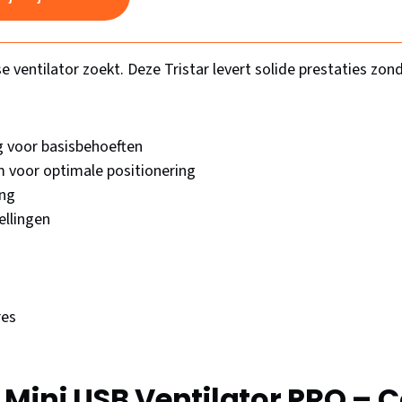
 ventilator zoekt. Deze Tristar levert solide prestaties zon
g voor basisbehoeften
m voor optimale positionering
ing
ellingen
res
Mini USB Ventilator PRO – C