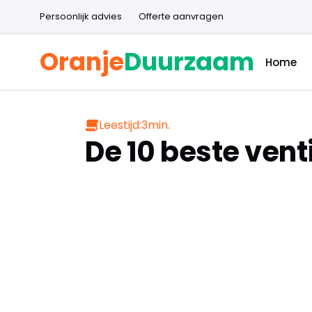
Persoonlijk advies
Offerte aanvragen
Oranje
Duurzaam
Home
Leestijd:
3
min.
De 10 beste vent