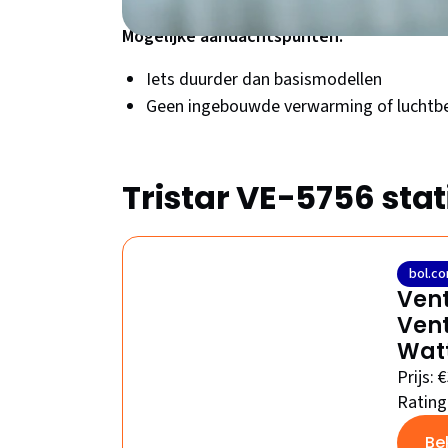
Mogelijke aandachtspunten:
Iets duurder dan basismodellen
Geen ingebouwde verwarming of luchtb
Tristar VE-5756 stat
bol.c
Vent
Vent
Watt
Prijs: 
Rating
Be