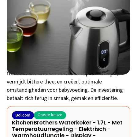
Een waterkoker met temperatuurregeling zorgt
ervoor dat je elke warme drank op de perfecte
temperatuur bereidt. Van delicate groene thee tot
krachtige koffie - de juiste temperatuur maakt het
verschil tussen een mediocre en een uitstekende
smaakervaring. Moderne waterkokers met
temperatuurcontrole bieden precisie waar
traditionele modellen falen. Je bespaart energie,
vermijdt bittere thee, en creëert optimale
omstandigheden voor babyvoeding. De investering
betaalt zich terug in smaak, gemak en efficiëntie.
Goede keuze
Bol.com
KitchenBrothers Waterkoker - 1.7L - Met
Temperatuurregeling - Elektrisch -
Warmhoudfunctie - Display -