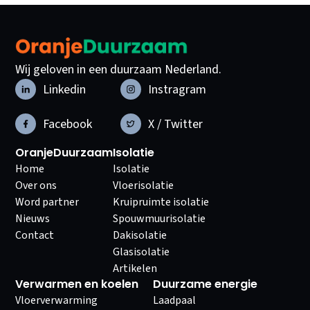
Wij geloven in een duurzaam Nederland.
Linkedin
Instragram
Facebook
X / Twitter
OranjeDuurzaam
Isolatie
Home
Isolatie
Over ons
Vloerisolatie
Word partner
Kruipruimte isolatie
Nieuws
Spouwmuurisolatie
Contact
Dakisolatie
Glasisolatie
Artikelen
Verwarmen en koelen
Duurzame energie
Vloerverwarming
Laadpaal