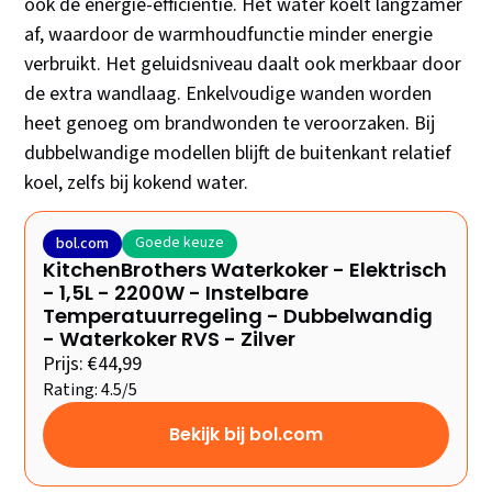
ook de energie-efficiëntie. Het water koelt langzamer
af, waardoor de warmhoudfunctie minder energie
verbruikt. Het geluidsniveau daalt ook merkbaar door
de extra wandlaag. Enkelvoudige wanden worden
heet genoeg om brandwonden te veroorzaken. Bij
dubbelwandige modellen blijft de buitenkant relatief
koel, zelfs bij kokend water.
Goede keuze
bol.com
KitchenBrothers Waterkoker - Elektrisch
- 1,5L - 2200W - Instelbare
Temperatuurregeling - Dubbelwandig
- Waterkoker RVS - Zilver
Prijs: €44,99
Rating: 4.5/5
Bekijk bij bol.com