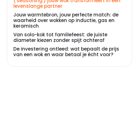
('seasoning') jouw wok transformeert in een
levenslange partner
Jouw warmtebron, jouw perfecte match: de
waarheid over wokken op inductie, gas en
keramisch
Van solo-kok tot familiefeest: de juiste
diameter kiezen zonder spijt achteraf
De investering ontleed: wat bepaalt de prijs
van een wok en waar betaal je écht voor?