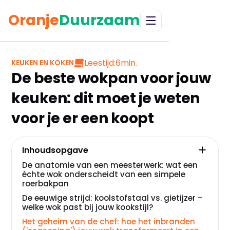
Oranje
Duurzaam
Leestijd:
6
min.
KEUKEN EN KOKEN
De beste wokpan voor jouw
keuken: dit moet je weten
voor je er een koopt
Inhoudsopgave
De anatomie van een meesterwerk: wat een
échte wok onderscheidt van een simpele
roerbakpan
De eeuwige strijd: koolstofstaal vs. gietijzer –
welke wok past bij jouw kookstijl?
Het geheim van de chef: hoe het inbranden