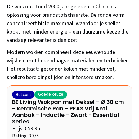
De wok ontstond 2000 jaar geleden in China als
oplossing voor brandstofschaarste. De ronde vorm
concentreert hitte maximaal, waardoor je sneller
kookt met minder energie – een duurzame keuze die
vandaag relevanter is dan ooit.
Modern wokken combineert deze eeuwenoude
wijsheid met hedendaagse materialen en technieken.
Het resultaat: gezonder koken met minder vet,
snellere bereidingstijden en intensere smaken.
Goede keuze
Bol.com
BE Living Wokpan met Deksel - Ø 30 cm
- Keramische Pan - PFAS Vrij Anti
Aanbak - Inductie - Zwart - Essential
Series
Prijs: €59.95
Rating: 3.7/5