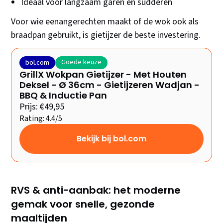
Ideaal voor langzaam garen en sudderen
Voor wie eenangerechten maakt of de wok ook als
braadpan gebruikt, is gietijzer de beste investering.
Goede keuze
bol.com
GrillX Wokpan Gietijzer - Met Houten
Deksel - Ø 36cm - Gietijzeren Wadjan -
BBQ & Inductie Pan
Prijs: €49,95
Rating: 4.4/5
Bekijk bij bol.com
RVS & anti-aanbak: het moderne
gemak voor snelle, gezonde
maaltijden