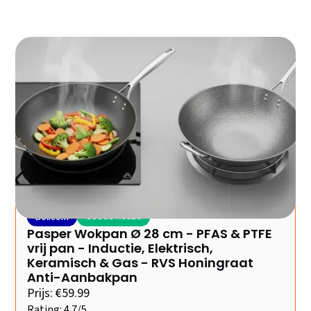
Een goede wokpan transformeert je keuken van een
plaats waar je eten maakt naar een plek waar je échte
smaakbelevenissen creëert. In deze gids ontdek je
precies welke wok past bij jouw kookstijl, warmtebron
en budget – zodat je vandaag nog de juiste keuze
maakt.
Goede keuze
Bol.com
Pasper Wokpan Ø 28 cm - PFAS & PTFE
vrij pan - Inductie, Elektrisch,
Keramisch & Gas - RVS Honingraat
Anti-Aanbakpan
Prijs: €59.99
Rating: 4.7/5