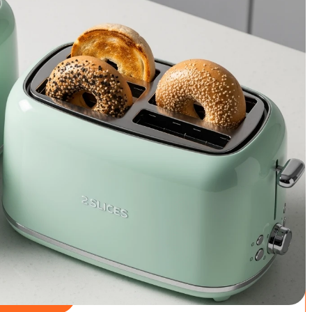
 maar de verschillen in prestaties, duurzaamheid en
optie tot de €250 designklassieker - elke euro die je
tere toast, langere levensduur of extra functionaliteit.
€40 en een 4-sleuven premium variant voor €200 gaat
t in de gelijkmatigheid van het roosteren, de precisie van de
 je dagelijks ontbijt kunnen verbeteren.
Goede keuze
tchen Broodrooster met
lemmen - 900W - 6 Warmteniveaus -
erm - Toaster - met Timerfuncties
 Apparaat - Zwart
9
/5
bij Bol.com