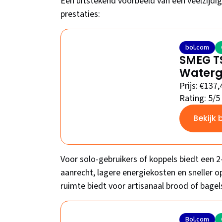
Een uitstekend voorbeeld van een veelzijdi
prestaties:
bol.com
SMEG T
Watergr
Prijs: €137,
Rating: 5/5
Bekijk 
Voor solo-gebruikers of koppels biedt een 
aanrecht, lagere energiekosten en sneller 
ruimte biedt voor artisanaal brood of bagel
Bol.com