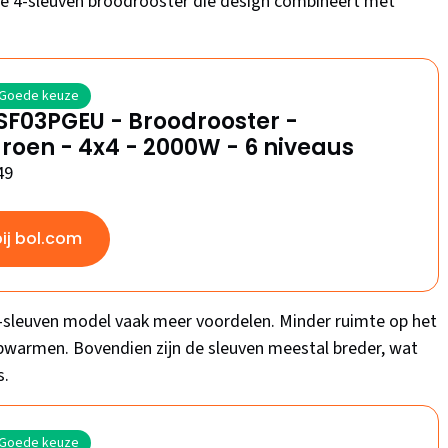
ge 4-sleuven broodrooster die design combineert met
Goede keuze
SF03PGEU - Broodrooster -
oen - 4x4 - 2000W - 6 niveaus
49
bij bol.com
2-sleuven model vaak meer voordelen. Minder ruimte op het
opwarmen. Bovendien zijn de sleuven meestal breder, wat
s.
Goede keuze