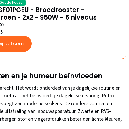
Goede keuze
F01PGEU - Broodrooster -
oen - 2x2 - 950W - 6 niveaus
00
/5
bij bol.com
uken en je humeur beïnvloeden
recht. Het wordt onderdeel van je dagelijkse routine en
metica - het beïnvloedt je dagelijkse ervaring. Retro-
 toevoegt aan moderne keukens. De rondere vormen en
le uitstraling van inbouwapparatuur. Zwarte en RVS-
verbergen stof en vingerafdrukken beter dan lichte kleuren,