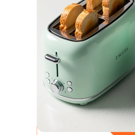
Een broodrooster lijkt een simpele aankoop,
gebruiksgemak zijn enorm. Van de €35 budget
meer betaalt, moet zich terugverdienen in be
De keuze tussen een 2-sleuven model voor 
verder dan capaciteit alleen. Het verschil zi
temperatuurregeling en de extra functies die
Bol.com
AoraKi
Tostik
Led Sch
- Tosti
Prijs: €56.9
Rating: 4.8
Bekijk 