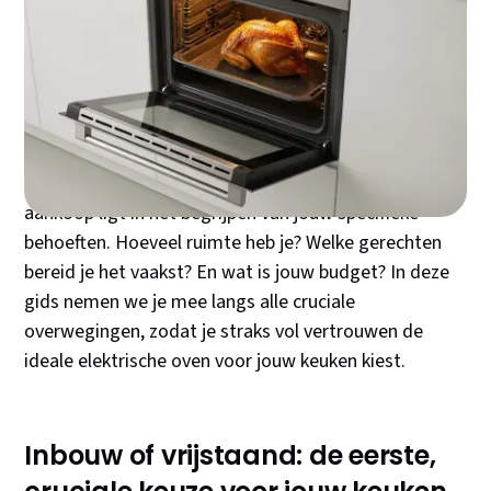
Een elektrische oven is meer dan een keukenapparaat
– het is de ruggengraat van jouw culinaire avonturen.
Of je nu een beginnende hobby-kok bent of een
doorgewinterde keukenprinses, de juiste elektrische
oven transformeert elke maaltijd van gewoon naar
memorabel. Maar met honderden modellen op de
markt, waar begin je? De sleutel tot een perfecte
aankoop ligt in het begrijpen van jouw specifieke
behoeften. Hoeveel ruimte heb je? Welke gerechten
bereid je het vaakst? En wat is jouw budget? In deze
gids nemen we je mee langs alle cruciale
overwegingen, zodat je straks vol vertrouwen de
ideale elektrische oven voor jouw keuken kiest.
Inbouw of vrijstaand: de eerste,