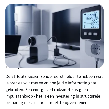
Je hebt het waarschijnlijk ook gedaan: snel de
goedkoopste energieverbruiksmeter gepakt omdat
"zo'n ding meet toch gewoon hoeveel stroom er
doorheen gaat?" De realiteit is pijnlijker. Veel mensen
realiseren zich pas na weken dat hun €15 meter alleen
actueel verbruik toont, maar geen historische data
bijhoudt. Of dat hun 'slimme' meter helemaal niet zo
slim blijkt als hun WiFi uitvalt.
De #1 fout? Kiezen zonder eerst helder te hebben wat
je precies wilt meten en hoe je die informatie gaat
gebruiken. Een energieverbruiksmeter is geen
impulsaankoop - het is een investering in structurele
besparing die zich jaren moet terugverdienen.