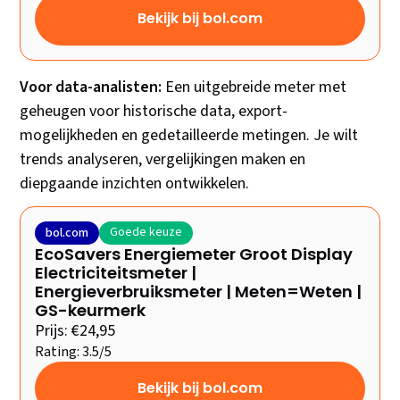
Bekijk bij bol.com
Voor data-analisten:
Een uitgebreide meter met
geheugen voor historische data, export-
mogelijkheden en gedetailleerde metingen. Je wilt
trends analyseren, vergelijkingen maken en
diepgaande inzichten ontwikkelen.
Goede keuze
bol.com
EcoSavers Energiemeter Groot Display
Electriciteitsmeter |
Energieverbruiksmeter | Meten=Weten |
GS-keurmerk
Prijs: €24,95
Rating: 3.5/5
Bekijk bij bol.com