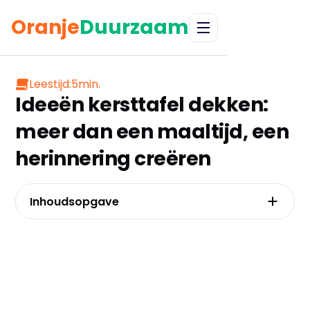
Oranje
Duurzaam
Leestijd:
5
min.
Ideeën kersttafel dekken:
meer dan een maaltijd, een
herinnering creëren
Inhoudsopgave
De basis gelegd: hoe een thema het verhaal
van jouw kersttafel vertelt
Van bord tot bestek: de kunst van een
ontspannen, perfecte tafelschikking
Breng de natuur binnen: sfeer creëren met
groen, hout en kaarslicht