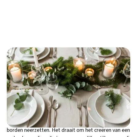
Jouw duurzame signatuur: unieke decoratie
die je zelf maakt (en bewaart)
De finishing touch: details die van een mooie
tafel een onvergetelijke tafel maken
Traditie ontmoet toekomst: verbind het
verleden met slimme, sfeervolle accenten
Je kersttafel is het hart van jouw feestviering. Hier
komen herinneringen tot leven, verhalen worden
gedeeld en tradities doorgegeven. Een doordacht
gedekte kersttafel transformeert een gewone
maaltijd in een onvergetelijke ervaring die je gasten
nog maanden later zullen herinneren.
Het dekken van je kersttafel gaat verder dan alleen
borden neerzetten. Het draait om het creëren van een