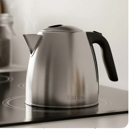
isie van inductietechnologie met de praktische voordelen
tvaardigen de hogere aanschafkosten en specifieke
analyse ontdek je precies wanneer een inductie waterkoker
se kookritueel verbetert.
aterkoker écht anders
at telt)
 fundamenteel van conventionele modellen door zijn
terkokers werken met een verwarmingselement, gebruikt
 om direct de bodem van de ketel te verhitten.
en: hoe inductie-efficiëntie werkt
lektrische stromen opwekt in de bodem van je waterkoker.