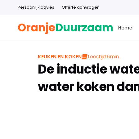
Persoonlijk advies
Offerte aanvragen
Oranje
Duurzaam
Home
Leestijd:
6
min.
KEUKEN EN KOKEN
De inductie water
water koken dan