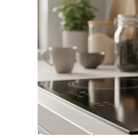
Een inductie waterkoker combineert de prec
van een traditionele waterkoker. Maar rech
vereisten de investering? In deze grondige 
jouw energierekening verlaagt én je dagelijk
Wat een inductie w
maakt (en waarom d
Een inductie waterkoker onderscheidt zich
verwarmingsmethode. Waar elektrische wa
een inductie waterkoker magnetische velden
De wetenschap in 60 second
Inductie creëert een magnetisch veld dat e