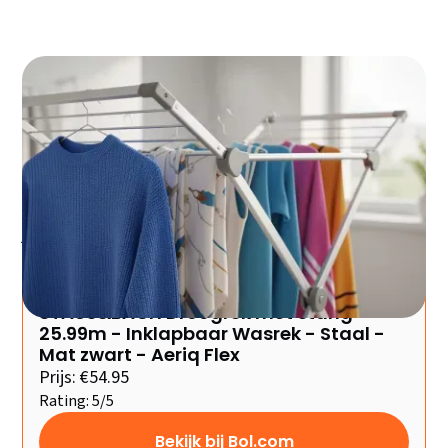
Een droogrek kopen lijkt simpel, maar de verkeerde
keuze kost je honderden euro's per jaar aan extra
energie en vervanging. Deze gids helpt je binnen 5
minuten de perfecte droogrek-oplossing vinden voor
jouw situatie, budget en ruimte.
Goede keuze
Bol.com
STAUS&BACH Droogrek met stang
25.99m - Inklapbaar Wasrek - Staal -
Mat zwart - Aeriq Flex
Prijs: €54.95
Rating: 5/5
Bekijk bij Bol.com