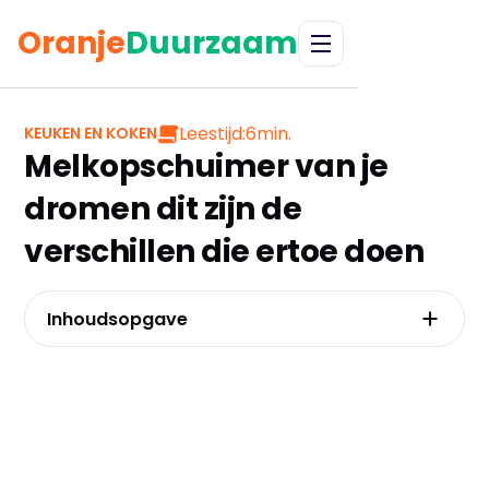
Oranje
Duurzaam
Leestijd:
6
min.
KEUKEN EN KOKEN
Melkopschuimer van je
dromen dit zijn de
verschillen die ertoe doen
Inhoudsopgave
Elektrisch, handmatig of in je
espressomachine: welk type past bij jouw
koffie routine?
5 criteria die het verschil maken
De beste melkopschuimers van 2025: onze
onafhankelijke selectie