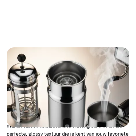
Hoe jouw melkopschuimer slimmer en
duurzamer presteert
Welke melk levert het beste resultaat?
Een perfecte cappuccino of latte macchiato begint
met romig, fluweelzacht melkschuim. Maar welke
melkopschuimer levert precies dat resultaat waar je
naar zoekt? Van handige elektrische modellen tot
professionele stoompijpjes - de keuze is groter dan
ooit. De sleutel zit in het begrijpen van jouw
koffieroutine en welke functies echt het verschil
maken tussen teleurstellend waterig schuim en die
perfecte, glossy textuur die je kent van jouw favoriete