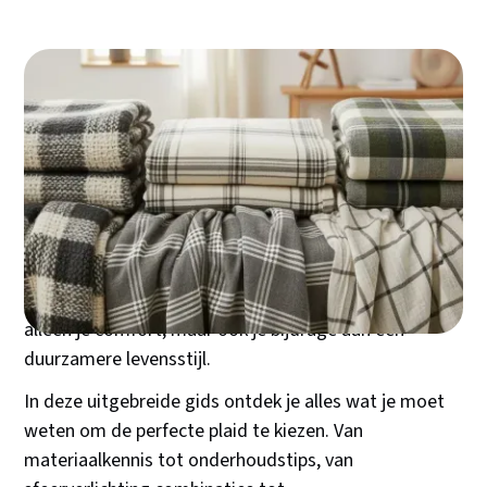
Een plaid is veel meer dan een eenvoudige deken. Dit
veelzijdige woonaccessoire brengt warmte, comfort
en stijl samen in één praktisch product. Of je nu op
zoek bent naar een knusse metgezel voor
filmavonden op de bank, een elegant accent voor je
slaapkamer, of een duurzame investering die jaren
meegaat - de keuze voor de juiste plaid bepaalt niet
alleen je comfort, maar ook je bijdrage aan een
duurzamere levensstijl.
In deze uitgebreide gids ontdek je alles wat je moet
weten om de perfecte plaid te kiezen. Van
materiaalkennis tot onderhoudstips, van