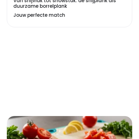
Van snijvlak tot showstuk: de snijplank als
duurzame borrelplank
Jouw perfecte match
Je messen zijn bot, je snijplank ziet er vreselijk uit en