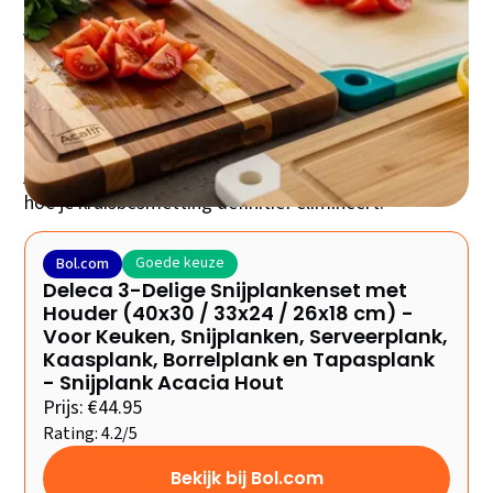
je hebt net ontdekt dat je al jaren bacteriën serveert
met je maaltijd. Tijd voor een grondige reset van je
keuken-essentials. De keuze voor de juiste snijplank
bepaalt niet alleen hoe lang je messen scherp blijven,
maar ook of je familie veilig eet. In deze gids ontdek
je precies welke snijplank bij jouw kookstijl past en
hoe je kruisbesmetting definitief elimineert.
Goede keuze
Bol.com
Deleca 3-Delige Snijplankenset met
Houder (40x30 / 33x24 / 26x18 cm) -
Voor Keuken, Snijplanken, Serveerplank,
Kaasplank, Borrelplank en Tapasplank
- Snijplank Acacia Hout
Prijs: €44.95
Rating: 4.2/5
Bekijk bij Bol.com