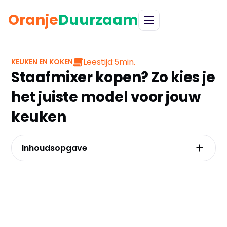
Oranje
Duurzaam
Leestijd:
5
min.
KEUKEN EN KOKEN
Staafmixer kopen? Zo kies je
het juiste model voor jouw
keuken
Inhoudsopgave
Ontdek wat een staafmixer écht voor je kan
doen
Waar je écht op moet letten vóór aankoop
Draadloze vrijheid vs. bedrade krachtpatser:
de afweging die je keuze bepaalt
De beste staafmixers voor elke kok en