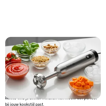
portemonnee in 2025
Hoe je staafmixer een duurzame partner in de
keuken wordt
Veiligheid en gemak: de onbesproken helden
van een goede staafmixer
Jouw perfecte match gevonden? de laatste
checklist voor je koopt
Een staafmixer transformeert je kookavonturen van
tijdrovend naar razendssnel. Of je nu fluweelzachte
soepen wilt, perfecte mayonaise maakt of
babyvoeding bereidt - de juiste staafmixer wordt
jouw meest veelzijdige keukenhulp. De keuze lijkt
overweldigend: van 200 tot 1500 watt, draadloos of
met snoer, kunststof of RVS. Maar met de juiste
kennis vind je binnen minuten het model dat perfect
bij jouw kookstijl past.