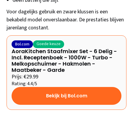
Geen batterij die slijt
Voor dagelijks gebruik en zware klussen is een
bekabeld model onverslaanbaar. De prestaties blijven
jarenlang constant.
Goede keuze
Bol.com
AoraKitchen Staafmixer Set - 6 Delig -
Incl. Receptenboek - 1000W - Turbo -
Melkopschuimer - Hakmolen -
Maatbeker - Garde
Prijs: €29.99
Rating: 4.4/5
Bekijk bij Bol.com