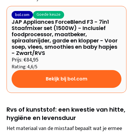
Goede keuze
bol.com
JAP Appliances ForceBlend F3 - 7in1
Staafmixer set (1500W) - Inclusief
foodprocessor, maatbeker,
spiraalsnijder, garde en klopper - Voor
soep, vlees, smoothies en baby hapjes
- Zwart/RVS
Prijs: €84,95
Rating: 4,6/5
Bekijk bij bol.com
Rvs of kunststof: een kwestie van hitte,
hygiëne en levensduur
Het materiaal van de mixstaaf bepaalt wat je ermee