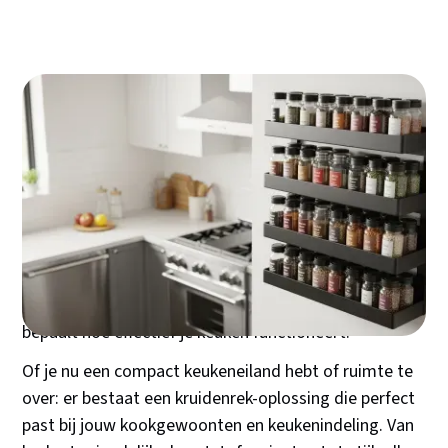
Elke thuiskok kent het probleem: kruidentubes rollen
weg, potjes verdwijnen achter elkaar, en bij het koken
zoek je constant naar dat ene kruidje. Een goed
kruidenrek transformeert deze chaos in een
georganiseerd systeem dat niet alleen overzicht
biedt, maar ook je kookplezier verhoogt. De keuze
tussen staand, hangend of een lade-oplossing
bepaalt hoe effectief je keuken functioneert.
Of je nu een compact keukeneiland hebt of ruimte te
over: er bestaat een kruidenrek-oplossing die perfect
past bij jouw kookgewoonten en keukenindeling. Van