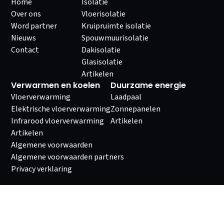
Home
Isolatie
Over ons
Vloerisolatie
Word partner
Kruipruimte isolatie
Nieuws
Spouwmuurisolatie
Contact
Dakisolatie
Glasisolatie
Artikelen
Verwarmen en koelen
Duurzame energie
Vloerverwarming
Laadpaal
Elektrische vloerverwarming
Zonnepanelen
Infrarood vloerverwarming
Artikelen
Artikelen
Algemene voorwaarden
Algemene voorwaarden partners
Privacy verklaring