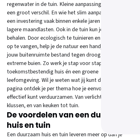
Wonen met comfort en duurzame keuzes
regenwater in de tuin. Kleine aanpassingen maken al
Buitenverlichting
een groot verschil. En wie het slim aanpakt, verdient
een investering vaak binnen enkele jaren terug door
lagere maandlasten. Ook in de tuin kun je veel winst
behalen. Door ecologisch te tuinieren en regenwater
op te vangen, help je de natuur een handje én maak je
jouw buitenruimte bestand tegen droogte en
extreme buien. Zo werk je stap voor stap aan een
toekomstbestendig huis én een groene
leefomgeving. Wil je weten wat jij kunt doen? Op deze
pagina ontdek je per thema hoe je eenvoudig en
effectief kunt verduurzamen. Van verlichting tot
klussen, en van keuken tot tuin.
De voordelen van een duurzaam
huis en tuin
Een duurzaam huis en tuin leveren meer op dan je