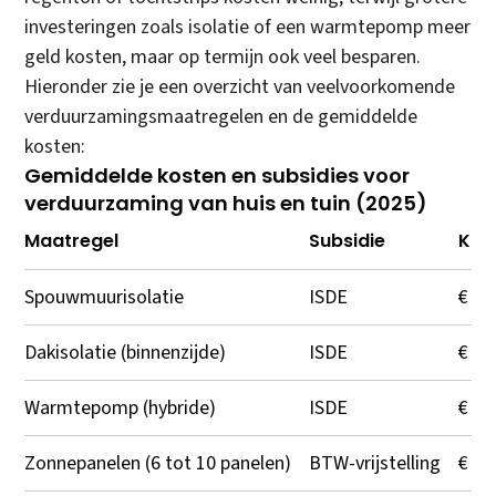
investeringen zoals isolatie of een warmtepomp meer
geld kosten, maar op termijn ook veel besparen.
Hieronder zie je een overzicht van veelvoorkomende
verduurzamingsmaatregelen en de gemiddelde
kosten:
Gemiddelde kosten en subsidies voor
verduurzaming van huis en tuin (2025)
Maatregel
Subsidie
Kos
Spouwmuurisolatie
ISDE
€ 80
Dakisolatie (binnenzijde)
ISDE
€ 3.
Warmtepomp (hybride)
ISDE
€ 4.
Zonnepanelen (6 tot 10 panelen)
BTW-vrijstelling
€ 4.