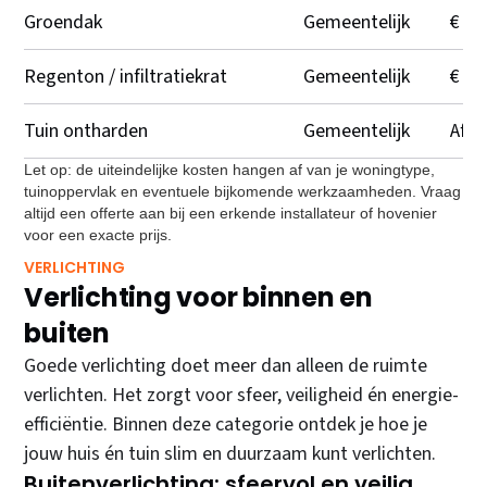
Groendak
Gemeentelijk
€ 45
Regenton / infiltratiekrat
Gemeentelijk
€ 50
Tuin ontharden
Gemeentelijk
Afha
Let op: de uiteindelijke kosten hangen af van je woningtype,
tuinoppervlak en eventuele bijkomende werkzaamheden. Vraag
altijd een offerte aan bij een erkende installateur of hovenier
voor een exacte prijs.
VERLICHTING
Verlichting voor binnen en
buiten
Goede verlichting doet meer dan alleen de ruimte
verlichten. Het zorgt voor sfeer, veiligheid én energie-
efficiëntie. Binnen deze categorie ontdek je hoe je
jouw huis én tuin slim en duurzaam kunt verlichten.
Buitenverlichting: sfeervol en veilig