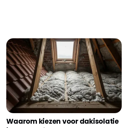
Woon je in Arnhem en stook je je warm in de
winter? Dan vlieg je letterlijk geld door het dak!
Met dakisolatie bespaar je direct €300-500 per jaar
op je energierekening. Plus: je pakt vaak €500-700
subsidie mee, waardoor je investering binnen 3-4
jaar terugverdiend is.
Waarom kiezen voor dakisolatie