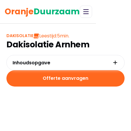
Oranje
Duurzaam
Leestijd:
5
min.
DAKISOLATIE
Dakisolatie Arnhem
Inhoudsopgave
Waarom kiezen voor dakisolatie in Arnhem?
Kosten en besparingen
Offerte aanvragen
Subsidies in Arnhem
Hoe werkt dakisolatie?
Praktische tips voor Arnhem
Veelgestelde vragen