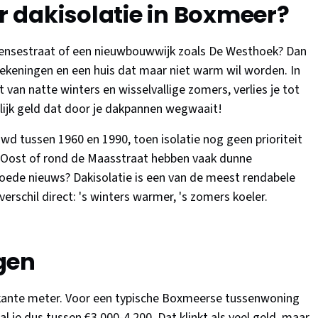
 dakisolatie in Boxmeer?
mpensestraat of een nieuwbouwwijk zoals De Westhoek? Dan
rekeningen en een huis dat maar niet warm wil worden. In
an natte winters en wisselvallige zomers, verlies je tot
rlijk geld dat door je dakpannen wegwaait!
 tussen 1960 en 1990, toen isolatie nog geen prioriteit
-Oost of rond de Maasstraat hebben vaak dunne
goede nieuws? Dakisolatie is een van de meest rendabele
verschil direct: 's winters warmer, 's zomers koeler.
gen
rkante meter. Voor een typische Boxmeerse tussenwoning
 je dus tussen €3.000-4.200. Dat klinkt als veel geld, maar