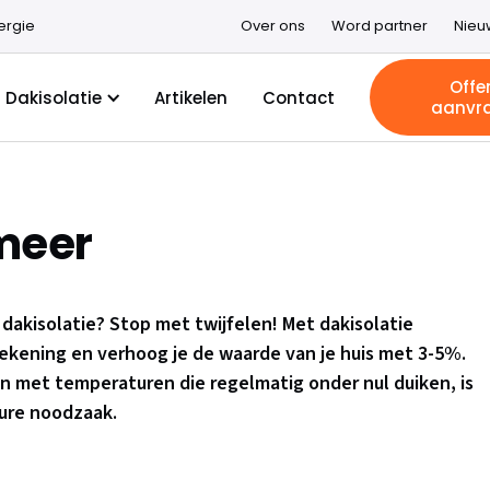
ergie
Over ons
Word partner
Nieu
Offe
Dakisolatie
Artikelen
Contact
aanvr
meer
 dakisolatie? Stop met twijfelen! Met dakisolatie
erekening en verhoog je de waarde van je huis met 3-5%.
n met temperaturen die regelmatig onder nul duiken, is
pure noodzaak.