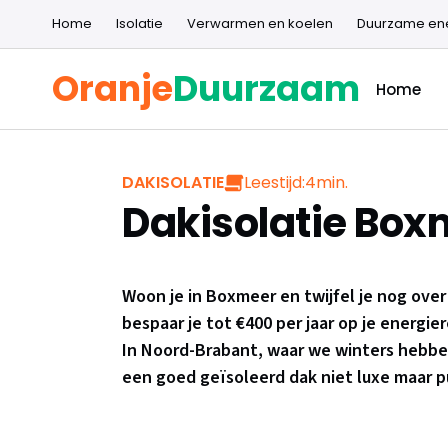
Home
Isolatie
Verwarmen en koelen
Duurzame en
Oranje
Duurzaam
Home
Leestijd:
4
min.
DAKISOLATIE
Dakisolatie Box
Woon je in Boxmeer en twijfel je nog over
bespaar je tot €400 per jaar op je energi
In Noord-Brabant, waar we winters hebbe
een goed geïsoleerd dak niet luxe maar 