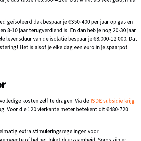
ed geïsoleerd dak bespaar je €350-400 per jaar op gas en
nen 8-10 jaar terugverdiend is. En dan heb je nog 20-30 jaar
le levensduur van de isolatie bespaar je €8.000-12.000. Dat
stering! Het is alsof je elke dag een euro in je spaarpot
er
volledige kosten zelf te dragen. Via de
ISDE subsidie krijg
ug. Voor die 120 vierkante meter betekent dit €480-720
lmatig extra stimuleringsregelingen voor
gemeente of bel het loket duurzaamheid. Soms zijn er