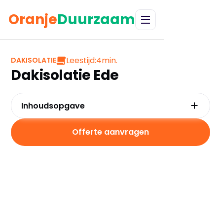
Oranje
Duurzaam
Leestijd:
4
min.
DAKISOLATIE
Dakisolatie Ede
Inhoudsopgave
Waarom kiezen voor dakisolatie in Ede?
Kosten en besparingen
Offerte aanvragen
Subsidies in Ede
Hoe werkt dakisolatie?
Praktische tips voor Ede
Veelgestelde vragen