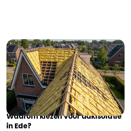
Dakisolatie in Ede zorgt voor direct 30-40% minder
energiekosten - dat is €400-600 besparing per jaar!
Met de ISDE subsidie van €4-6 per m2 en de vele
jaren '30 woningen in Ede is dakisolatie dé slimme
investering voor 2024.
Waarom kiezen voor dakisolatie
in Ede?