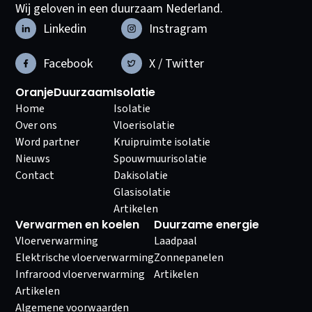
Wij geloven in een duurzaam Nederland.
Linkedin
Instragram
Facebook
X / Twitter
OranjeDuurzaam
Isolatie
Home
Isolatie
Over ons
Vloerisolatie
Word partner
Kruipruimte isolatie
Nieuws
Spouwmuurisolatie
Contact
Dakisolatie
Glasisolatie
Artikelen
Verwarmen en koelen
Duurzame energie
Vloerverwarming
Laadpaal
Elektrische vloerverwarming
Zonnepanelen
Infrarood vloerverwarming
Artikelen
Artikelen
Algemene voorwaarden