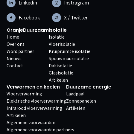
Linkedin
Instragram
Facebook
X / Twitter
OranjeDuurzaam
Isolatie
Home
Isolatie
Over ons
Vloerisolatie
Word partner
Kruipruimte isolatie
Nieuws
Spouwmuurisolatie
Contact
Dakisolatie
Glasisolatie
Artikelen
Verwarmen en koelen
Duurzame energie
Vloerverwarming
Laadpaal
Elektrische vloerverwarming
Zonnepanelen
Infrarood vloerverwarming
Artikelen
Artikelen
Algemene voorwaarden
Algemene voorwaarden partners