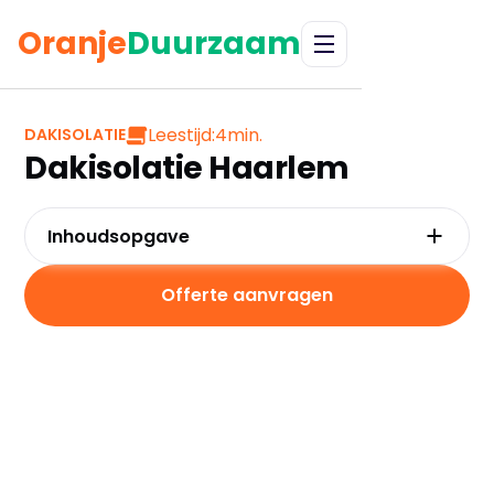
Oranje
Duurzaam
Leestijd:
4
min.
DAKISOLATIE
Dakisolatie Haarlem
Inhoudsopgave
Waarom kiezen voor dakisolatie in Haarlem?
Kosten en besparingen
Offerte aanvragen
Subsidies in Haarlem
Hoe werkt dakisolatie?
Praktische tips voor Haarlem
Veelgestelde vragen