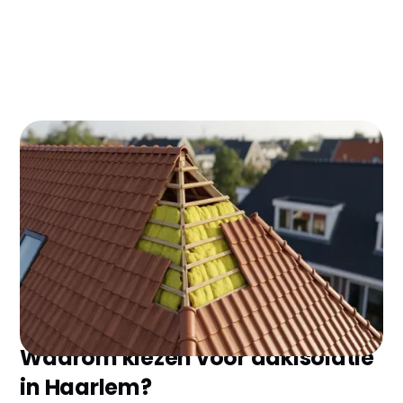
Dakisolatie in Haarlem kan je energierekening
direct met €400-600 per jaar verlagen. Met de ISDE
subsidie van €500-700 en terugverdientijd van
slechts 3-4 jaar is het dé slimste investering voor je
woning in de Spaarstad.
Waarom kiezen voor dakisolatie
in Haarlem?