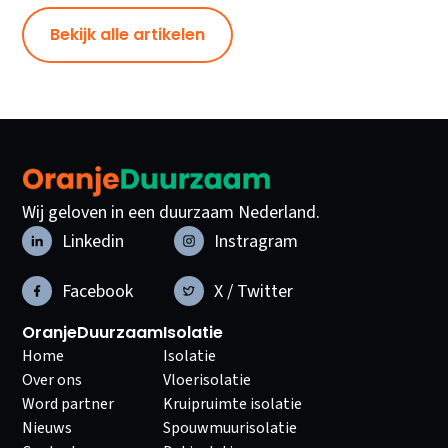
Bekijk alle artikelen
Wij geloven in een duurzaam Nederland.
Linkedin
Instragram
Facebook
X / Twitter
OranjeDuurzaam
Isolatie
Home
Isolatie
Over ons
Vloerisolatie
Word partner
Kruipruimte isolatie
Nieuws
Spouwmuurisolatie