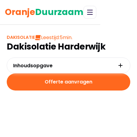
Oranje
Duurzaam
Leestijd:
5
min.
DAKISOLATIE
Dakisolatie Harderwijk
Inhoudsopgave
Waarom kiezen voor dakisolatie in
Harderwijk?
Offerte aanvragen
Kosten en besparingen
Subsidies in Harderwijk
Hoe werkt dakisolatie?
Praktische tips voor Harderwijk
Veelgestelde vragen