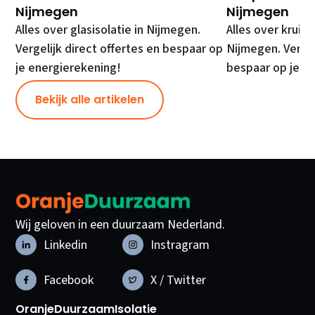
Nijmegen
Nijmegen
Alles over glasisolatie in Nijmegen.
Alles over kruipr
Vergelijk direct offertes en bespaar op
Nijmegen. Vergel
je energierekening!
bespaar op je e
Bekijk alle artikelen
Wij geloven in een duurzaam Nederland.
Linkedin
Instragram
Facebook
X / Twitter
OranjeDuurzaam
Isolatie