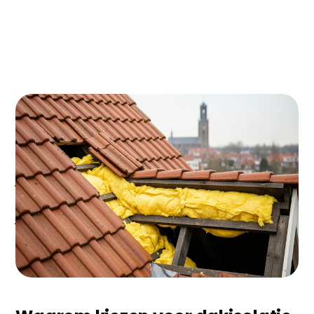
Woon je in Harderwijk en merk je dat je
energierekening maar blijft stijgen? Dakisolatie kan
je €300-500 per jaar besparen op je gasrekening. In
een stad als Harderwijk, met veel woningen uit de
jaren '70-'80 in wijken als Drielanden en Waterfront,
is slecht geïsoleerde zolder vaak de grootste
energieverspiller in huis.